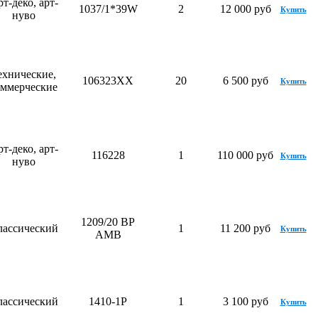
т-деко, арт-
1037/1*39W
2
12 000 руб
Купить
нуво
ехнические,
106323ХХ
20
6 500 руб
Купить
оммерческие
т-деко, арт-
116228
1
110 000 руб
Купить
нуво
1209/20 BP
лассический
1
11 200 руб
Купить
AMB
лассический
1410-1P
1
3 100 руб
Купить