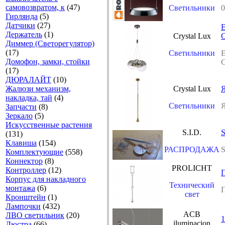
самовозвратом, к
(47)
Светильники
0
Гирлянда
(5)
Датчики
(27)
Держатель
(1)
Crystal Lux
C
Диммер (Светорегулятор)
(17)
Светильники
Домофон, замки, стойки
C
(17)
ДЮРАЛАЙТ
(10)
Жалюзи механизм,
Crystal Lux
Я
накладка, тай
(4)
Светильники
Я
Запчасти
(8)
Зеркало
(5)
Искусственные растения
S.I.D.
S
(131)
Клавиша
(154)
РАСПРОДАЖА
Комплектующие
(558)
Коннектор
(8)
PROLICHT
Контроллер
(12)
Корпус для накладного
Технический
монтажа
(6)
свет
Кронштейн
(1)
Лампочки
(432)
ACB
ЛВО светильник
(20)
1
iluminacion
Люстра
(66)