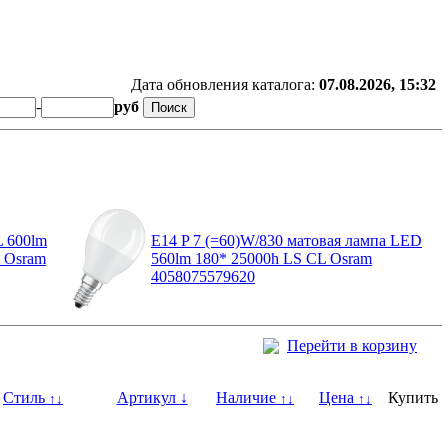
Дата обновления каталога:
07.08.2026, 15:32
-
руб
L 600lm
E14 P 7 (=60)W/830 матовая лампа LED
 Osram
560lm 180* 25000h LS CL Osram
4058075579620
Перейти в корзину
Стиль
Артикул
↓
Наличие
Цена
Купить
↑
↓
↑
↓
↑
↓