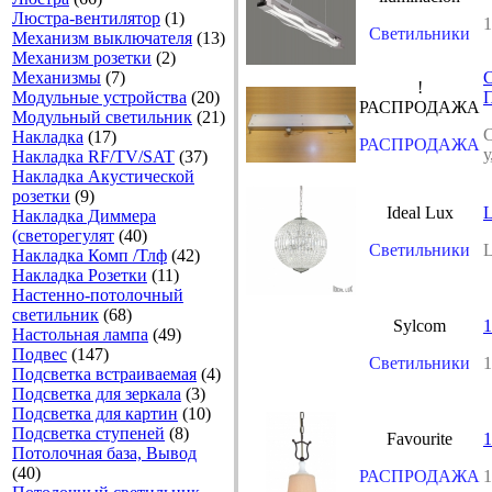
Люстра-вентилятор
(1)
1
Светильники
Механизм выключателя
(13)
Механизм розетки
(2)
Механизмы
(7)
!
Модульные устройства
(20)
П
РАСПРОДАЖА
Модульный светильник
(21)
С
Накладка
(17)
РАСПРОДАЖА
Накладка RF/TV/SAT
(37)
Накладка Акустической
розетки
(9)
Ideal Lux
L
Накладка Диммера
(светорегулят
(40)
Светильники
L
Накладка Комп /Тлф
(42)
Накладка Розетки
(11)
Настенно-потолочный
светильник
(68)
Sylcom
1
Настольная лампа
(49)
Подвес
(147)
Светильники
1
Подсветка встраиваемая
(4)
Подсветка для зеркала
(3)
Подсветка для картин
(10)
Подсветка ступеней
(8)
Favourite
1
Потолочная база, Вывод
(40)
РАСПРОДАЖА
1