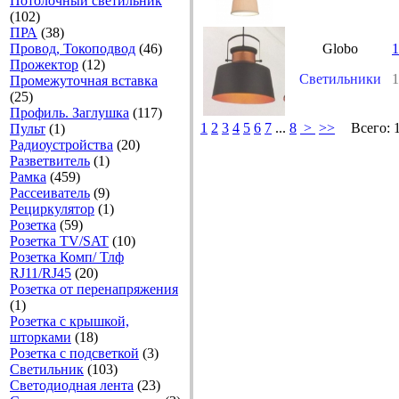
Потолочный светильник
(102)
ПРА
(38)
Провод, Токоподвод
(46)
Globo
1
Прожектор
(12)
Светильники
1
Промежуточная вставка
(25)
Профиль. Заглушка
(117)
1
2
3
4
5
6
7
...
8
>
>>
Всего:
Пульт
(1)
Радиоустройства
(20)
Разветвитель
(1)
Рамка
(459)
Рассеиватель
(9)
Рециркулятор
(1)
Розетка
(59)
Розетка TV/SAT
(10)
Розетка Комп/ Тлф
RJ11/RJ45
(20)
Розетка от перенапряжения
(1)
Розетка с крышкой,
шторками
(18)
Розетка с подсветкой
(3)
Светильник
(103)
Светодиодная лента
(23)