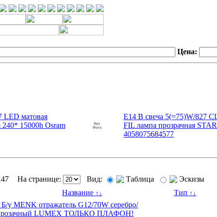
Цена:
27 LED матовая
E14 B свеча 5(=75)W/827 C
 240* 15000h Osram
FIL лампа прозрачная STAR
4058075684577
147
На странице:
Вид:
Таблица
Эскизы
Название
Тип
↑
↓
↑
↓
 Б/у MENK отражатель G12/70W серебро/
прозачный LUMEX ТОЛЬКО ПЛАФОН!