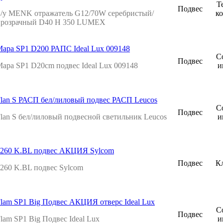
Т
Подвес
/у MENK отражатель G12/70W серебристый/
к
прозрачный D40 H 350 LUMEX
apa SP1 D200 РАПС Ideal Lux 009148
С
Подвес
apa SP1 D20cm подвес Ideal Lux 009148
и
lan S РАСП бел/лиловый подвес РАСП Leucos
С
Подвес
lan S бел/лиловый подвесной светильник Leucos
и
0260 K.BL подвес АКЦИЯ Sylcom
Подвес
К
260 K.BL подвес Sylcom
lam SP1 Big Подвес АКЦИЯ отверс Ideal Lux
С
Подвес
lam SP1 Big Подвес Ideal Lux
и