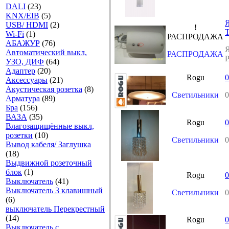
DALI
(23)
KNX/EIB
(5)
Я
USB/ HDMI
(2)
!
Wi-Fi
(1)
РАСПРОДАЖА
АБАЖУР
(76)
Я
Автоматический выкл,
РАСПРОДАЖА
УЗО, ДИФ
(64)
Адаптер
(20)
Rogu
0
Аксесcуары
(21)
Акустическая розетка
(8)
Светильники
0
Арматура
(89)
Бра
(156)
ВАЗА
(35)
Rogu
0
Влагозащищённые выкл,
розетки
(10)
Светильники
0
Вывод кабеля/ Заглушка
(18)
Выдвижной розеточный
блок
(1)
Rogu
0
Выключатель
(41)
Выключатель 3 клавишный
Светильники
0
(6)
выключатель Перекрестный
(14)
Rogu
0
Выключатель с