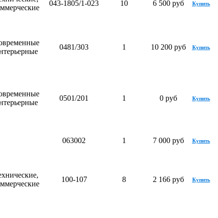
043-1805/1-023
10
6 500 руб
Купить
оммерческие
овременные
0481/303
1
10 200 руб
Купить
нтерьерные
овременные
0501/201
1
0 руб
Купить
нтерьерные
063002
1
7 000 руб
Купить
ехнические,
100-107
8
2 166 руб
Купить
оммерческие