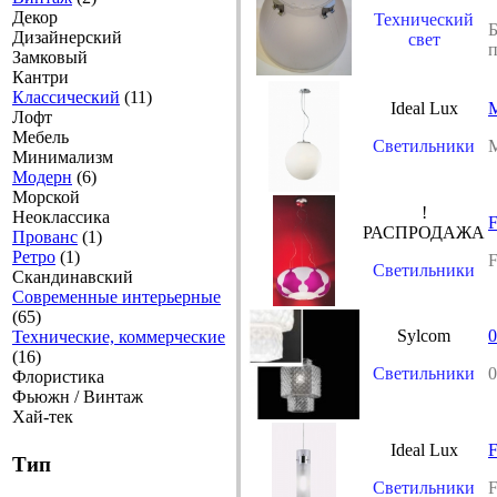
Декор
Технический
Б
Дизайнерский
свет
Замковый
Кантри
Классический
(11)
Ideal Lux
M
Лофт
Мебель
Светильники
M
Минимализм
Модерн
(6)
Морской
!
Неоклассика
F
РАСПРОДАЖА
Прованс
(1)
Ретро
(1)
F
Светильники
Скандинавский
Современные интерьерные
(65)
Sylcom
Технические, коммерческие
(16)
Светильники
0
Флористика
Фьюжн / Винтаж
Хай-тек
Ideal Lux
F
Тип
Светильники
F