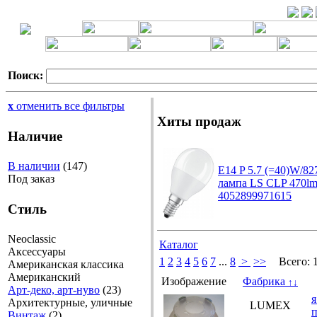
Поиск:
x
отменить все фильтры
Хиты продаж
Наличие
В наличии
(147)
E14 P 5.7 (=40)W/8
Под заказ
лампа LS CLP 470lm
4052899971615
Стиль
Neoclassic
Каталог
Аксессуары
1
2
3
4
5
6
7
...
8
>
>>
Всего:
Американская классика
Американский
Изображение
Фабрика
↑
↓
Арт-деко, арт-нуво
(23)
я
Архитектурные, уличные
LUMEX
Винтаж
(2)