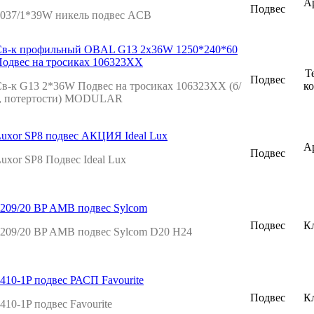
Ар
Подвес
037/1*39W никель подвес ACB
Св-к профильный OBAL G13 2х36W 1250*240*60
одвес на тросиках 106323ХХ
Т
Подвес
в-к G13 2*36W Подвес на тросиках 106323ХХ (б/
к
у, потертости) MODULAR
uxor SP8 подвес АКЦИЯ Ideal Lux
Ар
Подвес
uxor SP8 Подвес Ideal Lux
209/20 BP AMB подвес Sylcom
Подвес
К
209/20 BP AMB подвес Sylcom D20 H24
410-1P подвес РАСП Favourite
Подвес
К
410-1P подвес Favourite