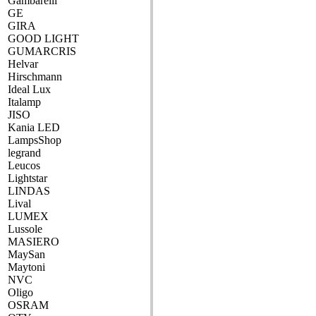
Gambarelli
GE
GIRA
GOOD LIGHT
GUMARCRIS
Helvar
Hirschmann
Ideal Lux
Italamp
JISO
Kania LED
LampsShop
legrand
Leucos
Lightstar
LINDAS
Lival
LUMEX
Lussole
MASIERO
MaySan
Maytoni
NVC
Oligo
OSRAM