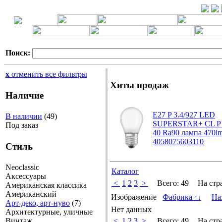
Поиск:
x
отменить все фильтры
Хиты продаж
Наличие
E27 P 3.4/927 LED
В наличии
(49)
SUPERSTAR+ CL P 
Под заказ
40 Ra90 лампа 470l
4058075603110
Стиль
Neoclassic
Каталог
Аксессуары
<
1
2
3
>
Всего:
49
На стр
Американская классика
Американский
Изображение
Фабрика
На
↑
↓
Арт-деко, арт-нуво
(7)
Нет данных
Архитектурные, уличные
Винтаж
<
1
2
3
>
Всего:
49
На стр