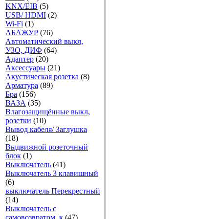
KNX/EIB
(5)
USB/ HDMI
(2)
Wi-Fi
(1)
АБАЖУР
(76)
Автоматический выкл,
УЗО, ДИФ
(64)
Адаптер
(20)
Аксесcуары
(21)
Акустическая розетка
(8)
Арматура
(89)
Бра
(156)
ВАЗА
(35)
Влагозащищённые выкл,
розетки
(10)
Вывод кабеля/ Заглушка
(18)
Выдвижной розеточный
блок
(1)
Выключатель
(41)
Выключатель 3 клавишный
(6)
выключатель Перекрестный
(14)
Выключатель с
самовозвратом, к
(47)