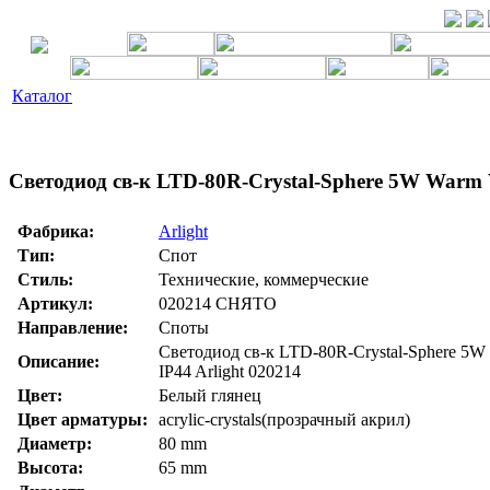
Каталог
Светодиод св-к LTD-80R-Crystal-Sphere 5W Warm W
Фабрика:
Arlight
Тип:
Спот
Стиль:
Технические, коммерческие
Артикул:
020214 СНЯТО
Направление:
Споты
Светодиод св-к LTD-80R-Crystal-Sphere 5W
Описание:
IP44 Arlight 020214
Цвет:
Белый глянец
Цвет арматуры:
acrylic-crystals(прозрачный акрил)
Диаметр:
80 mm
Высота:
65 mm