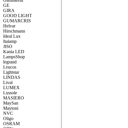
Gambarelli
GE
GIRA
GOOD LIGHT
GUMARCRIS
Helvar
Hirschmann
Ideal Lux
Italamp
JISO
Kania LED
LampsShop
legrand
Leucos
Lightstar
LINDAS
Lival
LUMEX
Lussole
MASIERO
MaySan
Maytoni
NVC
Oligo
OSRAM