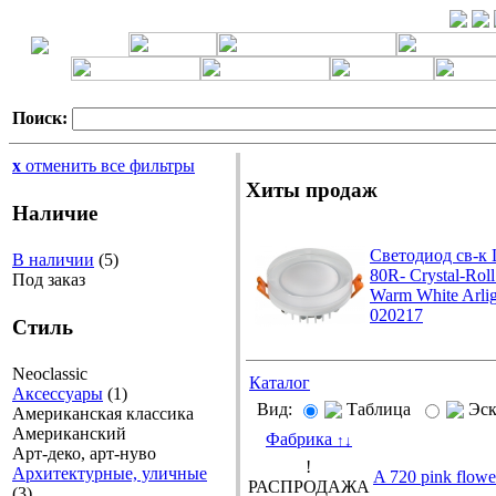
Поиск:
x
отменить все фильтры
Хиты продаж
Наличие
Светодиод св-к
В наличии
(5)
80R- Crystal-Rol
Под заказ
Warm White Arlig
020217
Стиль
Neoclassic
Каталог
Аксессуары
(1)
Вид:
Таблица
Эс
Американская классика
Американский
Фабрика
↑
↓
Арт-деко, арт-нуво
!
Архитектурные, уличные
A 720 pink flo
РАСПРОДАЖА
(3)