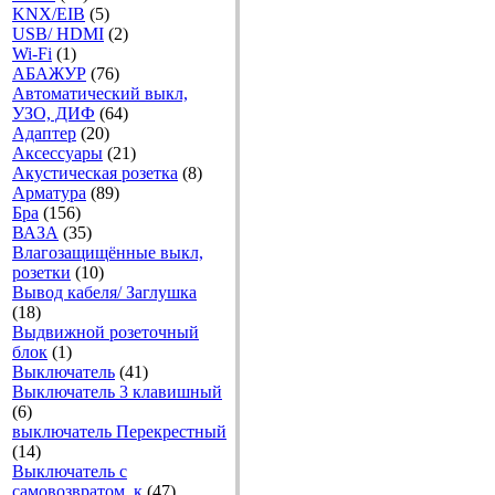
KNX/EIB
(5)
USB/ HDMI
(2)
Wi-Fi
(1)
АБАЖУР
(76)
Автоматический выкл,
УЗО, ДИФ
(64)
Адаптер
(20)
Аксесcуары
(21)
Акустическая розетка
(8)
Арматура
(89)
Бра
(156)
ВАЗА
(35)
Влагозащищённые выкл,
розетки
(10)
Вывод кабеля/ Заглушка
(18)
Выдвижной розеточный
блок
(1)
Выключатель
(41)
Выключатель 3 клавишный
(6)
выключатель Перекрестный
(14)
Выключатель с
самовозвратом, к
(47)