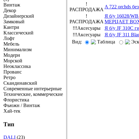
!
Винтаж
A 722 orchds б
РАСПРОДАЖА
Декор
Дизайнерский
!
Я б/у 16028/WB
Замковый
РАСПРОДАЖА
МЕРЦАЕТ BOX
Кантри
!!!Aксесуары
Я б/у JF 310C г
Классический
!!!Aксесуары
Я б/у JF 311 Bla
Лофт
Вид:
Таблица
Эс
Мебель
Минимализм
Модерн
Морской
Неоклассика
Прованс
Ретро
Скандинавский
Современные интерьерные
Технические, коммерческие
Флористика
Фьюжн / Винтаж
Хай-тек
Тип
DALI
(23)