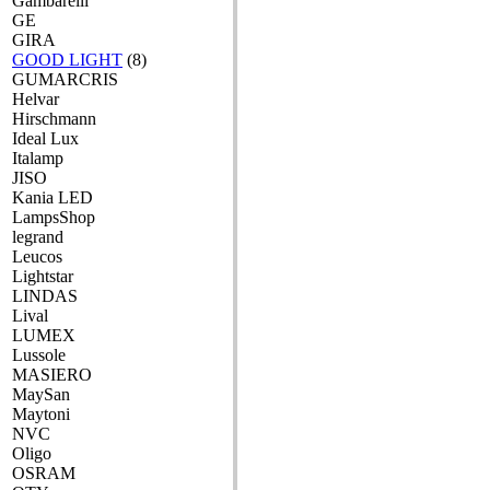
Gambarelli
GE
GIRA
GOOD LIGHT
(8)
GUMARCRIS
Helvar
Hirschmann
Ideal Lux
Italamp
JISO
Kania LED
LampsShop
legrand
Leucos
Lightstar
LINDAS
Lival
LUMEX
Lussole
MASIERO
MaySan
Maytoni
NVC
Oligo
OSRAM