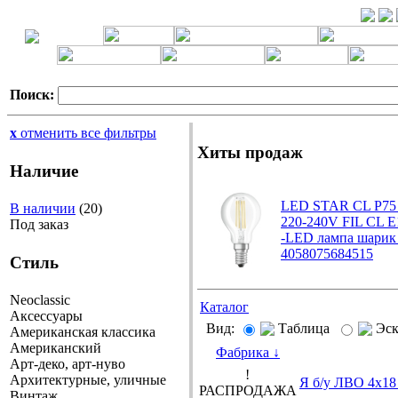
Поиск:
x
отменить все фильтры
Хиты продаж
Наличие
LED STAR CL P75
В наличии
(20)
220-240V FIL CL E
Под заказ
-LED лампа шари
4058075684515
Стиль
Neoclassic
Каталог
Аксессуары
Вид:
Таблица
Эс
Американская классика
Американский
Фабрика
↓
Арт-деко, арт-нуво
!
Архитектурные, уличные
Я б/у ЛВО 4х1
РАСПРОДАЖА
Винтаж