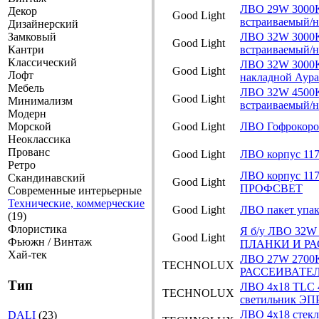
ЛВО 29W 3000
Декор
Good Light
встраиваемый/
Дизайнерский
Замковый
ЛВО 32W 3000K
Good Light
Кантри
встраиваемый/
Классический
ЛВО 32W 3000K
Good Light
Лофт
накладной Аура
Мебель
ЛВО 32W 4500K
Good Light
Минимализм
встраиваемый/
Модерн
Морской
Good Light
ЛВО Гофрокор
Неоклассика
Прованс
Good Light
ЛВО корпус 117
Ретро
ЛВО корпус 117
Скандинавский
Good Light
ПРОФСВЕТ
Современные интерьерные
Технические, коммерческие
Good Light
ЛВО пакет упа
(19)
Флористика
Я б/у ЛВО 32W
Good Light
Фьюжн / Винтаж
ПЛАНКИ И РА
Хай-тек
ЛВО 27W 2700K
TECHNOLUX
РАССЕИВАТЕЛЯ
Тип
ЛВО 4х18 TLC 
TECHNOLUX
светильник Э
ЛВО 4х18 стекл
DALI
(23)