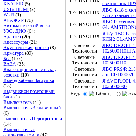
TECHNOLUX
светильник П
KNX/EIB
(5)
USB/ HDMI
(2)
ЛВО 4х18 стекл
TECHNOLUX
Wi-Fi
(1)
встраиваемый 
АБАЖУР
(76)
ЛВО Рассеивате
TECHNOLUX
Автоматический выкл,
GL-AMSTRON
УЗО, ДИФ
(64)
Я б/у ЛВО Расс
TECHNOLUX
Адаптер
(20)
КЛИ2 GL-AM
Аксесcуары
(21)
Световые
ЛВО DR.OPL 41
Акустическая розетка
(8)
Технологии
1025000110ПРА
Арматура
(89)
Световые
ЛВО DR.OPL 41
Бра
(157)
Технологии
1025000110
ВАЗА
(35)
Световые
ЛВО PRS/R 218
Влагозащищённые выкл,
Технологии
арт 1031000020
розетки
(10)
Вывод кабеля/ Заглушка
Световые
Я б/у DR.OPL 4
(18)
Технологии
1025000090
Выдвижной розеточный
Вид:
Таблица
Эс
блок
(1)
Выключатель
(41)
Выключатель 3 клавишный
(6)
выключатель Перекрестный
(14)
Выключатель с
самовозвратом, к
(47)