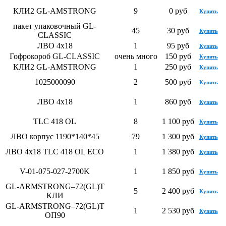
КЛИ2 GL-AMSTRONG
9
0 руб
Купить
пакет упаковочный GL-
45
30 руб
Купить
CLASSIC
ЛВО 4х18
1
95 руб
Купить
Гофрокороб GL-CLASSIC
очень много
150 руб
Купить
КЛИ2 GL-AMSTRONG
1
250 руб
Купить
1025000090
2
500 руб
Купить
ЛВО 4х18
1
860 руб
Купить
TLC 418 OL
8
1 100 руб
Купить
ЛВО корпус 1190*140*45
79
1 300 руб
Купить
ЛВО 4х18 TLC 418 OL ECO
1
1 380 руб
Купить
V-01-075-027-2700K
1
1 850 руб
Купить
GL-ARMSTRONG–72(GL)T
5
2 400 руб
Купить
КЛИ
GL-ARMSTRONG–72(GL)T
1
2 530 руб
Купить
ОП90