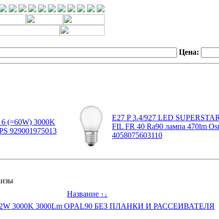
Цена:
E27 P 3.4/927 LED SUPERSTA
 6 (=60W) 3000K
FIL FR 40 Ra90 лампа 470lm Os
PS 929001975013
4058075603110
кизы
Название
↑
↓
 32W 3000K 3000Lm OPAL90 БЕЗ ПЛАНКИ И РАССЕИВАТЕЛЯ