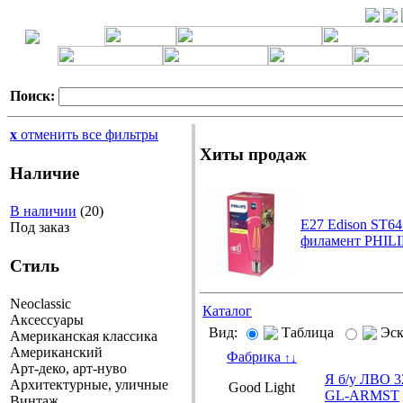
Поиск:
x
отменить все фильтры
Хиты продаж
Наличие
В наличии
(20)
E27 Edison ST64
Под заказ
филамент PHILI
Стиль
Neoclassic
Каталог
Аксессуары
Вид:
Таблица
Эс
Американская классика
Американский
Фабрика
↑
↓
Арт-деко, арт-нуво
Я б/у ЛВО
Архитектурные, уличные
Good Light
GL-ARMST
Винтаж