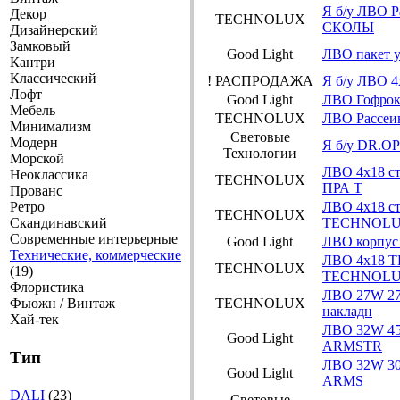
Я б/у ЛВО 
Декор
TECHNOLUX
СКОЛЫ
Дизайнерский
Замковый
Good Light
ЛВО пакет 
Кантри
Классический
! РАСПРОДАЖА
Я б/у ЛВО 
Лофт
Good Light
ЛВО Гофрок
Мебель
TECHNOLUX
ЛВО Рассеи
Минимализм
Световые
Модерн
Я б/у DR.OP
Технологии
Морской
ЛВО 4х18 ст
Неоклассика
TECHNOLUX
ПРА T
Прованс
Ретро
ЛВО 4х18 ст
TECHNOLUX
Скандинавский
TECHNOL
Современные интерьерные
Good Light
ЛВО корпус
Технические, коммерческие
ЛВО 4х18 T
TECHNOLUX
(19)
TECHNOL
Флористика
ЛВО 27W 27
Фьюжн / Винтаж
TECHNOLUX
накладн
Хай-тек
ЛВО 32W 45
Good Light
ARMSTR
Тип
ЛВО 32W 30
Good Light
ARMS
DALI
(23)
Световые