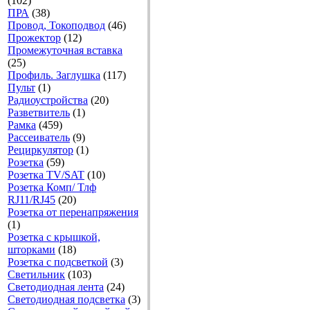
(102)
ПРА
(38)
Провод, Токоподвод
(46)
Прожектор
(12)
Промежуточная вставка
(25)
Профиль. Заглушка
(117)
Пульт
(1)
Радиоустройства
(20)
Разветвитель
(1)
Рамка
(459)
Рассеиватель
(9)
Рециркулятор
(1)
Розетка
(59)
Розетка TV/SAT
(10)
Розетка Комп/ Тлф
RJ11/RJ45
(20)
Розетка от перенапряжения
(1)
Розетка с крышкой,
шторками
(18)
Розетка с подсветкой
(3)
Светильник
(103)
Светодиодная лента
(24)
Светодиодная подсветка
(3)