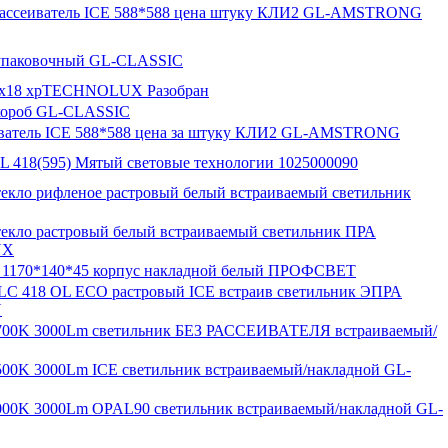
Рассеиватель ICE 588*588 цена штуку КЛИ2 GL-AMSTRONG
упаковочный GL-CLASSIC
4х18 хрTECHNOLUX Разобран
ороб GL-CLASSIC
ватель ICE 588*588 цена за штуку КЛИ2 GL-AMSTRONG
L 418(595) Мятый световые технологии 1025000090
екло рифленое растровый белый встраиваемый светильник
екло растровый белый встраиваемый светильник ПРА
UX
 1170*140*45 корпус накладной белый ПРОФСВЕТ
LC 418 OL ECO растровый ICE встраив светильник ЭПРА
U
00K 3000Lm светильник БЕЗ РАССЕИВАТЕЛЯ встраиваемый/
00K 3000Lm ICE светильник встраиваемый/накладной GL-
00K 3000Lm OPAL90 светильник встраиваемый/накладной GL-