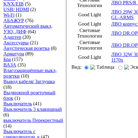
ЛВО PRS/R 2
KNX/EIB
(5)
Технологии
USB/ HDMI
(2)
ЛВО 29W 30
Good Light
Wi-Fi
(1)
GL-ARMS
АБАЖУР
(76)
Good Light
ЛВО корпус 
Автоматический выкл,
Световые
УЗО, ДИФ
(64)
ЛВО DR.OPL
Технологии
Адаптер
(20)
Световые
Аксесcуары
(21)
ЛВО DR.OPL
Технологии
Акустическая розетка
(8)
Арматура
(89)
ЛВО 32W 30
Good Light
Бра
(157)
1170x
ВАЗА
(35)
Вид:
Таблица
Эс
Влагозащищённые выкл,
розетки
(10)
Вывод кабеля/ Заглушка
(18)
Выдвижной розеточный
блок
(1)
Выключатель
(41)
Выключатель 3 клавишный
(6)
выключатель Перекрестный
(14)
Выключатель с
самовозвратом, к
(47)