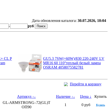
Дата обновления каталога:
30.07.2026, 18:04
-
руб
R+ CL P
GU5.3 7SW(=60W)/830 220-240V LV
ram
MR16 60 110°теплый белый лампа
OSRAM 4058075582781
Перейти в корзину
Артикул
Наличие
Цена
↓
Купить
↑
↓
↑
↓
GL-ARMSTRONG–72(GL)T
1
0 руб
Купить
ОП90