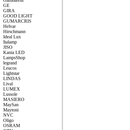
Gambarelli
GE
GIRA
GOOD LIGHT
GUMARCRIS
Helvar
Hirschmann
Ideal Lux
Italamp
JISO
Kania LED
LampsShop
legrand
Leucos
Lightstar
LINDAS
Lival
LUMEX
Lussole
MASIERO
MaySan
Maytoni
NVC
Oligo
OSRAM