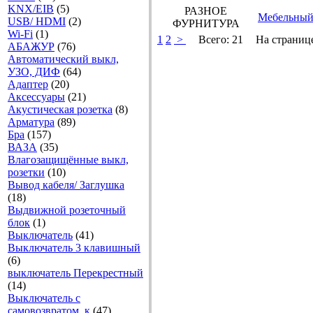
KNX/EIB
(5)
РАЗНОЕ
Мебельный
USB/ HDMI
(2)
ФУРНИТУРА
Wi-Fi
(1)
1
2
>
Всего:
21
На страниц
АБАЖУР
(76)
Автоматический выкл,
УЗО, ДИФ
(64)
Адаптер
(20)
Аксесcуары
(21)
Акустическая розетка
(8)
Арматура
(89)
Бра
(157)
ВАЗА
(35)
Влагозащищённые выкл,
розетки
(10)
Вывод кабеля/ Заглушка
(18)
Выдвижной розеточный
блок
(1)
Выключатель
(41)
Выключатель 3 клавишный
(6)
выключатель Перекрестный
(14)
Выключатель с
самовозвратом, к
(47)