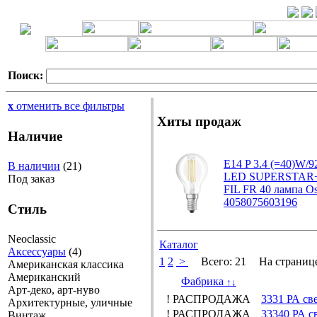
Поиск:
x
отменить все фильтры
Хиты продаж
Наличие
E14 P 3.4 (=40)W/
В наличии
(21)
LED SUPERSTAR+
Под заказ
FIL FR 40 лампа O
4058075603196
Стиль
Neoclassic
Каталог
Аксессуары
(4)
1
2
>
Всего:
21
На страниц
Американская классика
Американский
Фабрика
↑
↓
Арт-деко, арт-нуво
! РАСПРОДАЖА
3331 РА св
Архитектурные, уличные
! РАСПРОДАЖА
33340 РА с
Винтаж