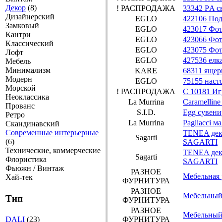
Декор
(8)
! РАСПРОДАЖА
33342 РA с
Дизайнерский
EGLO
422106 Под
Замковый
EGLO
423017 Фот
Кантри
EGLO
423066 Фот
Классический
EGLO
423075 Фот
Лофт
EGLO
427536 елка
Мебель
Минимализм
KARE
68311 яще
Модерн
EGLO
75155 наст
Морской
! РАСПРОДАЖА
C 10181 И
Неоклассика
La Murrina
Caramellin
Прованс
S.I.D.
Egg сувени
Ретро
La Murrina
Pagliacci м
Скандинавский
Современные интерьерные
TENEA дек
Sagarti
(6)
SAGARTI
Технические, коммерческие
TENEA деко
Sagarti
Флористика
SAGARTI
Фьюжн / Винтаж
РАЗНОЕ
Мебельная
Хай-тек
ФУРНИТУРА
РАЗНОЕ
Мебельный
Тип
ФУРНИТУРА
РАЗНОЕ
Мебельный
DALI
(23)
ФУРНИТУРА