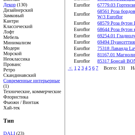
Декор
(130)
Euroflor
67779.03 Гортензи
Дизайнерский
68561 Роза бор
Euroflor
Замковый
W/3 Euroflor
Кантри
Euroflor
68579 Роза бутон 
Классический
Euroflor
68644 Роза буто
Лофт
Euroflor
69254.01 Гладиолу
Мебель
Euroflor
69494 Пуансеттия 
Минимализм
Модерн
Euroflor
75318 Лаванда Lav
Морской
Euroflor
81167.01 Магнол
Неоклассика
Euroflor
85317 Бонсай BON
Прованс
<
1
2
3
4
5
6
7
Всего:
131
Н
Ретро
Скандинавский
Современные интерьерные
(1)
Технические, коммерческие
Флористика
Фьюжн / Винтаж
Хай-тек
Тип
DALI
(23)