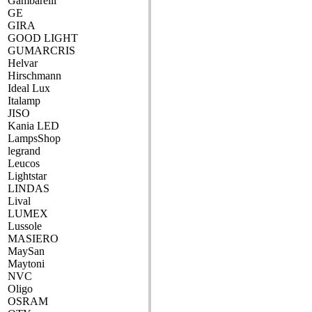
Gambarelli
GE
GIRA
GOOD LIGHT
GUMARCRIS
Helvar
Hirschmann
Ideal Lux
Italamp
JISO
Kania LED
LampsShop
legrand
Leucos
Lightstar
LINDAS
Lival
LUMEX
Lussole
MASIERO
MaySan
Maytoni
NVC
Oligo
OSRAM