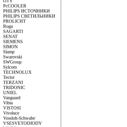
OTY
PcCOOLER
PHILIPS ИСТОЧНИКИ
PHILIPS СВЕТИЛЬНИКИ
PROLICHT
Rogu
SAGARTI
SENAT
SIEMENS
SIMON
Slamp
Swarovski
SWGroup
Sylcom
TECHNOLUX
Tector
TERZANI
TRIDONIC
UNIEL
Vanguard
Vibia
VISTOSI
Vivoluce
Vossloh-Schwabe
VSESVETODIODY