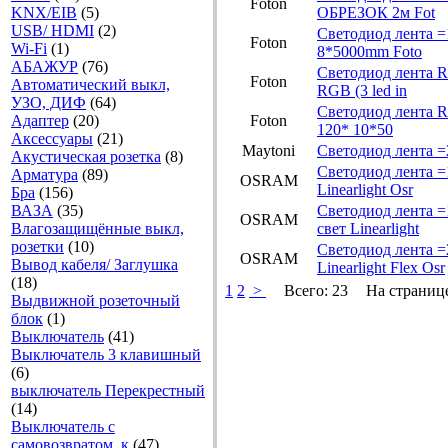
Foton
KNX/EIB
(5)
ОБРЕЗОК 2м Fot
USB/ HDMI
(2)
Светодиод лента =
Foton
Wi-Fi
(1)
8*5000mm Foto
АБАЖУР
(76)
Светодиод лента 
Foton
Автоматический выкл,
RGB (3 led in
УЗО, ДИФ
(64)
Светодиод лента RG
Адаптер
(20)
Foton
120* 10*50
Аксесcуары
(21)
Maytoni
Светодиод лента =
Акустическая розетка
(8)
Светодиод лента 
Арматура
(89)
OSRAM
Linearlight Osr
Бра
(156)
ВАЗА
(35)
Светодиод лента 
OSRAM
Влагозащищённые выкл,
свет Linearlight
розетки
(10)
Светодиод лента 
OSRAM
Вывод кабеля/ Заглушка
Linearlight Flex Osr
(18)
1
2
>
Всего:
23
На страниц
Выдвижной розеточный
блок
(1)
Выключатель
(41)
Выключатель 3 клавишный
(6)
выключатель Перекрестный
(14)
Выключатель с
самовозвратом, к
(47)