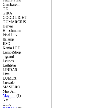
Future Plast
Gambarelli
GE
GIRA
GOOD LIGHT
GUMARCRIS
Helvar
Hirschmann
Ideal Lux
Italamp
JISO
Kania LED
LampsShop
legrand
Leucos
Lightstar
LINDAS
Lival
LUMEX
Lussole
MASIERO
MaySan
Maytoni
(1)
NVC
Oligo