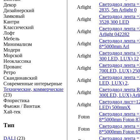
Светодиод лента 
Декор
Arlight
2835, 5m Arlight 0
Дизайнерский
Замковый
Светодиод лента =
Arlight
Кантри
3528,300 LED
Классический
Светодиод лента 
Arlight
Лофт
Arlight 042282
Мебель
Светодиод лента =
Arlight
Минимализм
8*5000mm Arl
Модерн
Светодиод лента 
Морской
Arlight
300 LED, LUX) 12
Неоклассика
Светодиод лента =
Прованс
Arlight
700LED, LUX) 250
Ретро
Светодиод лента =
Скандинавский
Arlight
LED, LUX) 2,
Современные интерьерные
Технические, коммерческие
Светодиод лента R
Arlight
(23)
300LED, LUX) Arl
Флористика
Светодиод лист=1
Arlight
Фьюжн / Винтаж
LED) 500mmX
Хай-тек
Светодиод лента =
Foton
8*5000mm Foton 8
Тип
Светодиод лента =
Foton
8*5000mm Foton 6
DALI
(23)
Светодиод лента =