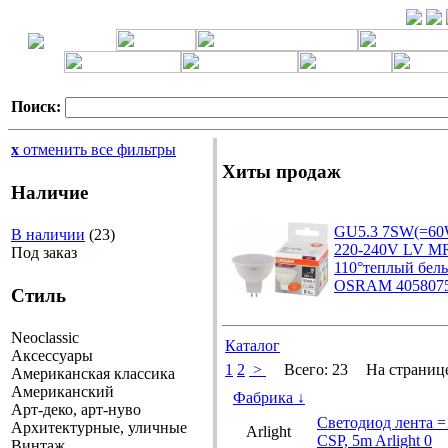
Поиск:
x
отменить все фильтры
Хиты продаж
Наличие
GU5.3 7SW(=60
В наличии
(23)
220-240V LV M
Под заказ
110°теплый бел
OSRAM 4058075
Стиль
Neoclassic
Каталог
Аксессуары
1
2
>
Всего:
23
На страниц
Американская классика
Американский
Фабрика
↓
Арт-деко, арт-нуво
Светодиод лента 
Архитектурные, уличные
Arlight
CSP, 5m Arlight 0
Винтаж