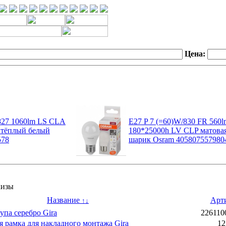
Цена:
827 1060lm LS CLA
E27 P 7 (=60)W/830 FR 560l
 тёплый белый
180*25000h LV CLP матова
578
шарик Osram 405807557980
кизы
Название
Арт
↑
↓
упа серебро Gira
22611
 рамка для накладного монтажа Gira
12