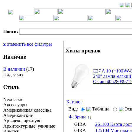
Поиск:
x
отменить все фильтры
Хиты продаж
Наличие
В наличии
(17)
E27 A 10 (=100)W/
Под заказ
240° лампа мягкий
Osram 4052899971
Стиль
Neoclassic
Каталог
Аксессуары
Вид:
Таблица
Эс
Американская классика
Американский
Фабрика
↑
↓
Арт-деко, арт-нуво
GIRA
261100 Карта дост
Архитектурные, уличные
GIRA
125104 Монтажная
Винтаж