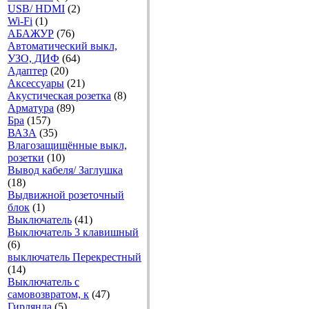
USB/ HDMI
(2)
Wi-Fi
(1)
АБАЖУР
(76)
Автоматический выкл,
УЗО, ДИФ
(64)
Адаптер
(20)
Аксесcуары
(21)
Акустическая розетка
(8)
Арматура
(89)
Бра
(157)
ВАЗА
(35)
Влагозащищённые выкл,
розетки
(10)
Вывод кабеля/ Заглушка
(18)
Выдвижной розеточный
блок
(1)
Выключатель
(41)
Выключатель 3 клавишный
(6)
выключатель Перекрестный
(14)
Выключатель с
самовозвратом, к
(47)
Гирлянда
(5)