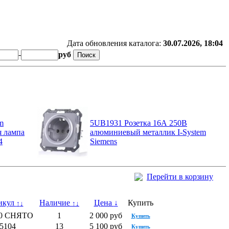
Дата обновления каталога:
30.07.2026, 18:04
-
руб
m
5UB1931 Розетка 16А 250В
я лампа
алюминиевый металлик I-System
4
Siemens
Перейти в корзину
икул
Наличие
Цена
↓
Купить
↑
↓
↑
↓
00 СНЯТО
1
2 000 руб
Купить
5104
13
5 100 руб
Купить