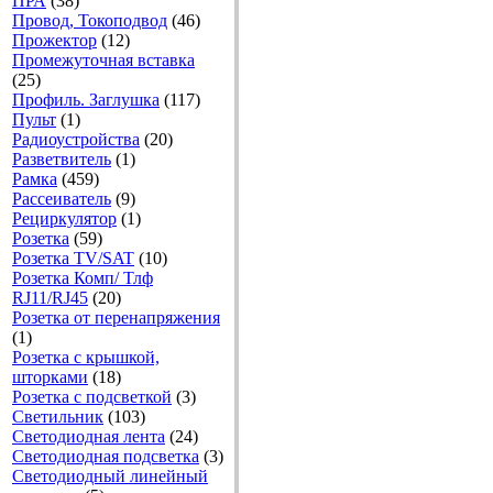
ПРА
(38)
Провод, Токоподвод
(46)
Прожектор
(12)
Промежуточная вставка
(25)
Профиль. Заглушка
(117)
Пульт
(1)
Радиоустройства
(20)
Разветвитель
(1)
Рамка
(459)
Рассеиватель
(9)
Рециркулятор
(1)
Розетка
(59)
Розетка TV/SAT
(10)
Розетка Комп/ Тлф
RJ11/RJ45
(20)
Розетка от перенапряжения
(1)
Розетка с крышкой,
шторками
(18)
Розетка с подсветкой
(3)
Светильник
(103)
Светодиодная лента
(24)
Светодиодная подсветка
(3)
Светодиодный линейный