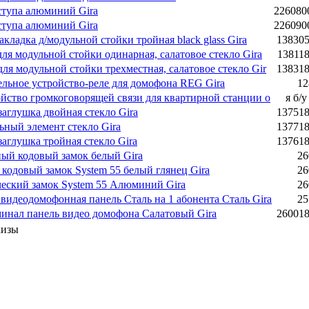
ступа алюминий Gira
22608
ступа алюминий Gira
22609
ладка д/модульной стойки тройная black glass Gira
13830
ля модульной стойки одинарная, салатовое стекло Gira
13811
ля модульной стойки трехместная, салатовое стекло Gir
13831
льное устройство-реле для домофона REG Gira
12
ройство громкоговорящей связи для квартирной станции о
я б/
заглушка двойная стекло Gira
13751
ьный элемент стекло Gira
13771
заглушка тройная стекло Gira
13761
ый кодовый замок белый Gira
26
кодовый замок System 55 белый глянец Gira
26
еский замок System 55 Алюминий Gira
26
видеодомофонная панель Сталь на 1 абонента Сталь Gira
25
инал панель видео домофона Салатовый Gira
26001
кизы