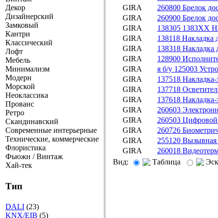
Декор
GIRA
260800 Брелок до
Дизайнерский
GIRA
260900 Брелок до
Замковый
GIRA
138305 1383ХХ Нак
Кантри
GIRA
138118 Накладка д
Классический
GIRA
138318 Накладка д
Лофт
GIRA
128900 Исполните
Мебель
Минимализм
GIRA
я б/у 125003 Уст
Модерн
GIRA
137518 Накладка-
Морской
GIRA
137718 Осветител
Неоклассика
GIRA
137618 Накладка-
Прованс
GIRA
260603 Электронн
Ретро
GIRA
260503 Цифровой 
Скандинавский
Современные интерьерные
GIRA
260726 Биометрич
Технические, коммерческие
GIRA
255120 Вызывная 
Флористика
GIRA
260018 Видеотерм
Фьюжн / Винтаж
Вид:
Таблица
Эс
Хай-тек
Тип
DALI
(23)
KNX/EIB
(5)