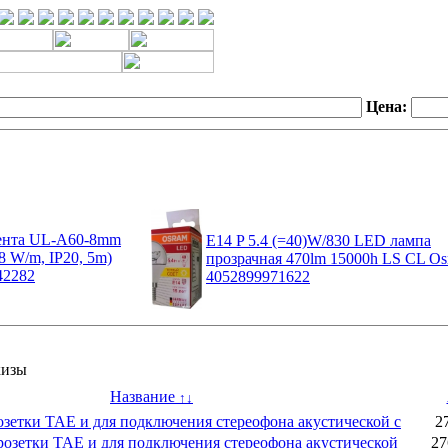
Цена:
ента UL-A60-8mm
E14 P 5.4 (=40)W/830 LED лампа
8 W/m, IP20, 5m)
прозрачная 470lm 15000h LS CL O
042282
4052899971622
кизы
Название
↑
↓
озетки TAE и для подключения стереофона акустической с
2
розетки TAE и для подключения стереофона акустической
2