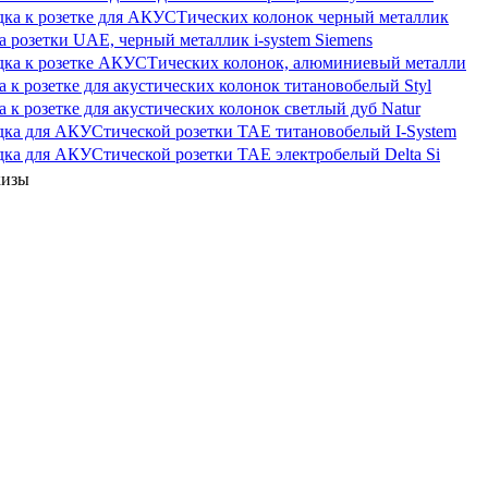
ка к розетке для АКУСТических колонок черный металлик
 розетки UAE, черный металлик i-system Siemens
дка к розетке АКУСТических колонок, алюминиевый металли
 к розетке для акустических колонок титановобелый Styl
 к розетке для акустических колонок светлый дуб Natur
ка для АКУСтической розетки TAE титановобелый I-System
ка для АКУСтической розетки TAE электробелый Delta Si
кизы