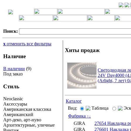
Поиск:
x
отменить все фильтры
Хиты продаж
Наличие
В наличии
(9)
Светодиодная л
Под заказ
24V Day4000 (4.
(Arlight, 7 лет) 
Стиль
Neoclassic
Каталог
Аксессуары
Вид:
Таблица
Эс
Американская классика
Американский
Фабрика
↑
↓
Арт-деко, арт-нуво
GIRA
27654 Накладка р
Архитектурные, уличные
GIRA
276601 Накладка 
Винтаж