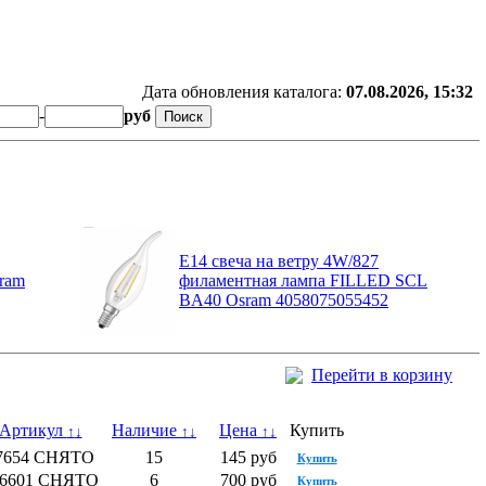
Дата обновления каталога:
07.08.2026, 15:32
-
руб
E14 свеча на ветру 4W/827
sram
филаментная лампа FILLED SCL
BA40 Osram 4058075055452
Перейти в корзину
Артикул
Наличие
Цена
Купить
↑
↓
↑
↓
↑
↓
7654 СНЯТО
15
145 руб
Купить
76601 СНЯТО
6
700 руб
Купить