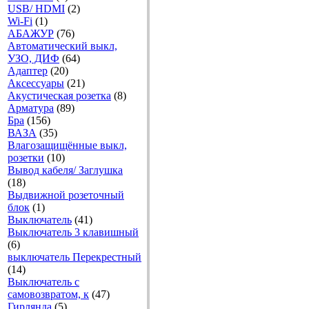
USB/ HDMI
(2)
Wi-Fi
(1)
АБАЖУР
(76)
Автоматический выкл,
УЗО, ДИФ
(64)
Адаптер
(20)
Аксесcуары
(21)
Акустическая розетка
(8)
Арматура
(89)
Бра
(156)
ВАЗА
(35)
Влагозащищённые выкл,
розетки
(10)
Вывод кабеля/ Заглушка
(18)
Выдвижной розеточный
блок
(1)
Выключатель
(41)
Выключатель 3 клавишный
(6)
выключатель Перекрестный
(14)
Выключатель с
самовозвратом, к
(47)
Гирлянда
(5)