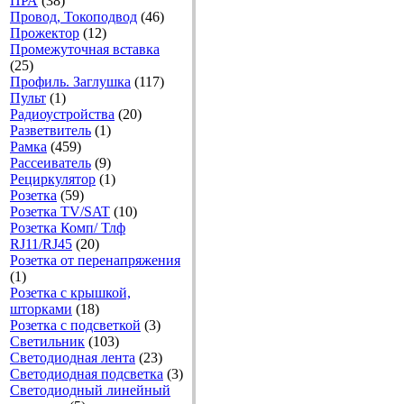
ПРА
(38)
Провод, Токоподвод
(46)
Прожектор
(12)
Промежуточная вставка
(25)
Профиль. Заглушка
(117)
Пульт
(1)
Радиоустройства
(20)
Разветвитель
(1)
Рамка
(459)
Рассеиватель
(9)
Рециркулятор
(1)
Розетка
(59)
Розетка TV/SAT
(10)
Розетка Комп/ Тлф
RJ11/RJ45
(20)
Розетка от перенапряжения
(1)
Розетка с крышкой,
шторками
(18)
Розетка с подсветкой
(3)
Светильник
(103)
Светодиодная лента
(23)
Светодиодная подсветка
(3)
Светодиодный линейный