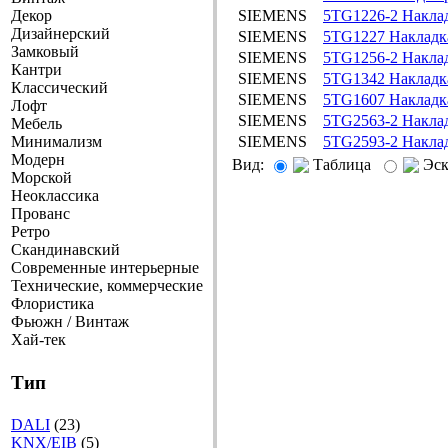
Декор
SIEMENS
5TG1226-2 Наклад
Дизайнерский
SIEMENS
5TG1227 Накладка
Замковый
SIEMENS
5TG1256-2 Накла
Кантри
SIEMENS
5TG1342 Накладка
Классический
SIEMENS
5TG1607 Накладка
Лофт
SIEMENS
5TG2563-2 Наклад
Мебель
Минимализм
SIEMENS
5TG2593-2 Наклад
Модерн
Вид:
Таблица
Эс
Морской
Неоклассика
Прованс
Ретро
Скандинавский
Современные интерьерные
Технические, коммерческие
Флористика
Фьюжн / Винтаж
Хай-тек
Тип
DALI
(23)
KNX/EIB
(5)