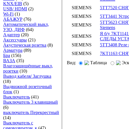
KNX/EIB
(5)
SIEMENS
5TT7520 СНЯТ
USB/ HDMI
(2)
Wi-Fi
(1)
SIEMENS
5TT3441 Устро
АБАЖУР
(76)
5TT5623 СНЯТ
Автоматический выкл,
SIEMENS
Siemens
УЗО, ДИФ
(64)
Я б/у 7KT11
Адаптер
(20)
SIEMENS
СЛЕДЫ УСТА
Аксесcуары
(21)
SIEMENS
5TT3408 Реле 
Акустическая розетка
(8)
Арматура
(89)
SIEMENS
7KT1163 СНЯТ
Бра
(156)
ВАЗА
(35)
Вид:
Таблица
Эс
Влагозащищённые выкл,
розетки
(10)
Вывод кабеля/ Заглушка
(18)
Выдвижной розеточный
блок
(1)
Выключатель
(41)
Выключатель 3 клавишный
(6)
выключатель Перекрестный
(14)
Выключатель с
самовозвратом, к
(47)