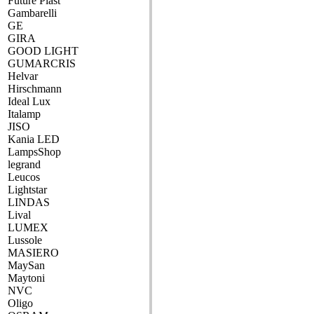
Future Plast
Gambarelli
GE
GIRA
GOOD LIGHT
GUMARCRIS
Helvar
Hirschmann
Ideal Lux
Italamp
JISO
Kania LED
LampsShop
legrand
Leucos
Lightstar
LINDAS
Lival
LUMEX
Lussole
MASIERO
MaySan
Maytoni
NVC
Oligo