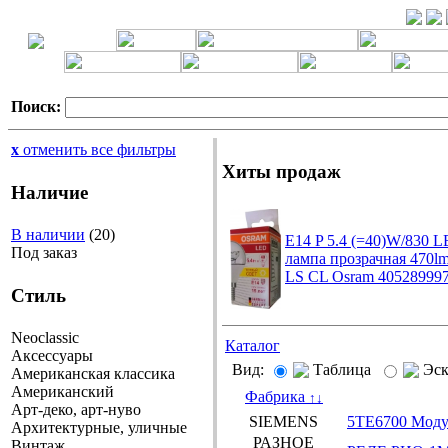
Поиск:
x
отменить все фильтры
Хиты продаж
Наличие
В наличии
(20)
E14 P 5.4 (=40)W/830 
Под заказ
лампа прозрачная 470l
LS CL Osram 40528999
Стиль
Neoclassic
Каталог
Аксессуары
Вид:
Таблица
Эс
Американская классика
Американский
Фабрика
↑
↓
Арт-деко, арт-нуво
SIEMENS
5TE6700 Модул
Архитектурные, уличные
РАЗНОЕ
Винтаж