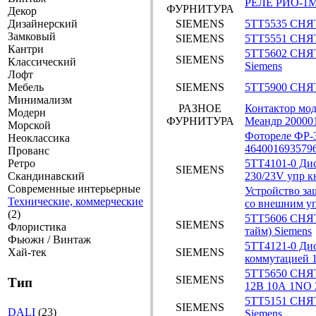
РЕЛЕ РИО-1М
ФУРНИТУРА
Декор
Дизайнерский
SIEMENS
5TT5535 СНЯТ
Замковый
SIEMENS
5TT5551 СНЯТ
Кантри
5TT5602 СНЯ
SIEMENS
Классический
Siemens
Лофт
Мебель
SIEMENS
5TT5900 СНЯТ
Минимализм
РАЗНОЕ
Контактор мо
Модерн
ФУРНИТУРА
Меандр 20000
Морской
Фотореле ФР-
Неоклассика
464001693579
Прованс
Ретро
5TT4101-0 Ди
SIEMENS
Скандинавский
230/23V упр к
Современные интерьерные
Устройство з
Технические, коммерческие
со внешним у
(2)
5TT5606 СНЯТ
SIEMENS
Флористика
тайм) Siemens
Фьюжн / Винтаж
5TT4121-0 Ди
Хай-тек
SIEMENS
коммутацией 
5TT5650 СНЯ
SIEMENS
Тип
12В 10А 1NO
5TT5151 СНЯТ
SIEMENS
DALI
(23)
Siemens