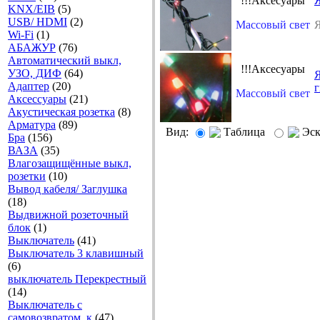
!!!Aксесуары
Я
KNX/EIB
(5)
USB/ HDMI
(2)
Массовый свет
Я
Wi-Fi
(1)
АБАЖУР
(76)
Автоматический выкл,
!!!Aксесуары
УЗО, ДИФ
(64)
Я
Адаптер
(20)
г
Массовый свет
Аксесcуары
(21)
Акустическая розетка
(8)
Арматура
(89)
Вид:
Таблица
Эс
Бра
(156)
ВАЗА
(35)
Влагозащищённые выкл,
розетки
(10)
Вывод кабеля/ Заглушка
(18)
Выдвижной розеточный
блок
(1)
Выключатель
(41)
Выключатель 3 клавишный
(6)
выключатель Перекрестный
(14)
Выключатель с
самовозвратом, к
(47)