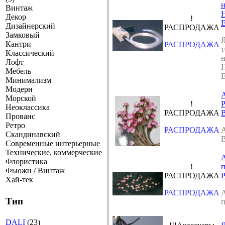
Винтаж
Декор
!
Дизайнерский
РАСПРОДАЖА
Замковый
Я
Кантри
РАСПРОДАЖА
т
Классический
Лофт
Мебель
E
Минимализм
Модерн
A
Морской
!
Неоклассика
РАСПРОДАЖА
B
Прованс
Ретро
РАСПРОДАЖА
A
Скандинавский
B
Современные интерьерные
Технические, коммерческие
A
Флористика
!
п
Фьюжн / Винтаж
РАСПРОДАЖА
Хай-тек
РАСПРОДАЖА
A
Тип
п
DALI
(23)