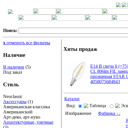
Поиск:
x
отменить все фильтры
Хиты продаж
Наличие
E14 B свеча 6 (=75
В наличии
(5)
CL 806lm FIL ламп
Под заказ
прозрачная STAR 
4058075684843
Стиль
Neoclassic
Каталог
Аксессуары
(1)
Вид:
Таблица
Эс
Американская классика
Американский
Изображение
Фабрика
↑
↓
Арт-деко, арт-нуво
Я
Архитектурные, уличные
т
(3)