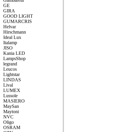
Gambarelli
GE
GIRA
GOOD LIGHT
GUMARCRIS
Helvar
Hirschmann
Ideal Lux
Italamp
JISO
Kania LED
LampsShop
legrand
Leucos
Lightstar
LINDAS
Lival
LUMEX
Lussole
MASIERO
MaySan
Maytoni
NVC
Oligo
OSRAM