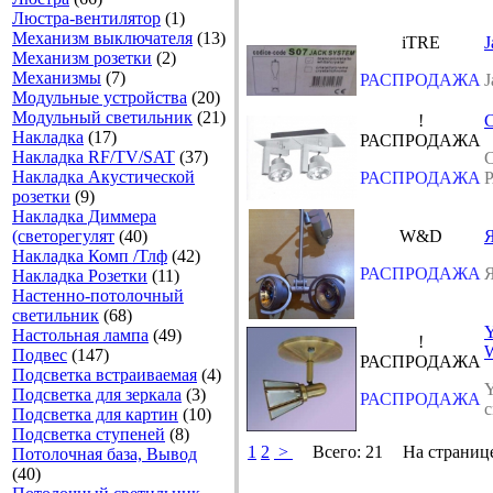
Люстра-вентилятор
(1)
Механизм выключателя
(13)
iTRE
J
Механизм розетки
(2)
Механизмы
(7)
РАСПРОДАЖА
J
Модульные устройства
(20)
Модульный светильник
(21)
!
Накладка
(17)
РАСПРОДАЖА
Накладка RF/TV/SAT
(37)
Накладка Акустической
РАСПРОДАЖА
розетки
(9)
Накладка Диммера
(светорегулят
(40)
W&D
Я
Накладка Комп /Тлф
(42)
РАСПРОДАЖА
Я
Накладка Розетки
(11)
Настенно-потолочный
светильник
(68)
Настольная лампа
(49)
!
W
Подвес
(147)
РАСПРОДАЖА
Подсветка встраиваемая
(4)
Подсветка для зеркала
(3)
РАСПРОДАЖА
с
Подсветка для картин
(10)
Подсветка ступеней
(8)
1
2
>
Всего:
21
На страниц
Потолочная база, Вывод
(40)