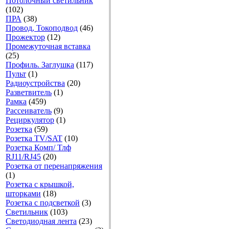
Потолочный светильник
(102)
ПРА
(38)
Провод, Токоподвод
(46)
Прожектор
(12)
Промежуточная вставка
(25)
Профиль. Заглушка
(117)
Пульт
(1)
Радиоустройства
(20)
Разветвитель
(1)
Рамка
(459)
Рассеиватель
(9)
Рециркулятор
(1)
Розетка
(59)
Розетка TV/SAT
(10)
Розетка Комп/ Тлф
RJ11/RJ45
(20)
Розетка от перенапряжения
(1)
Розетка с крышкой,
шторками
(18)
Розетка с подсветкой
(3)
Светильник
(103)
Светодиодная лента
(23)