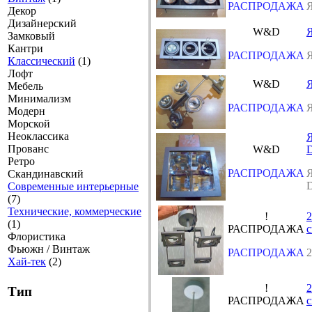
РАСПРОДАЖА
Я
Декор
Дизайнерский
W&D
Я
Замковый
Кантри
РАСПРОДАЖА
Я
Классический
(1)
Лофт
W&D
Я
Мебель
Минимализм
РАСПРОДАЖА
Я
Модерн
Морской
Неоклассика
Я
Прованс
W&D
D
Ретро
РАСПРОДАЖА
Я
Скандинавский
D
Современные интерьерные
(7)
Технические, коммерческие
!
(1)
РАСПРОДАЖА
с
Флористика
Фьюжн / Винтаж
РАСПРОДАЖА
Хай-тек
(2)
!
Тип
РАСПРОДАЖА
с