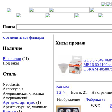
Поиск:
x
отменить все фильтры
Хиты продаж
Наличие
В наличии
(21)
GU5.3 7SW(=60W
Под заказ
MR16 60 110°те
OSRAM 4058075
Стиль
Neoclassic
Каталог
Аксессуары
1
2
>
Всего:
21
На страниц
Американская классика
Американский
Изображение
Фабрика
↑
↓
Арт-деко, арт-нуво
(1)
W&D
Я
Архитектурные, уличные
Винтаж
(1)