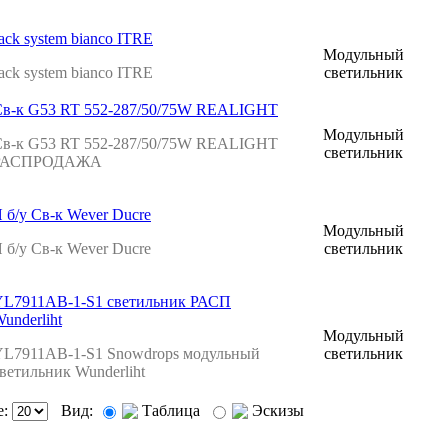
ack system bianco ITRE
Модульный
ack system bianco ITRE
светильник
Св-к G53 RT 552-287/50/75W REALIGHT
Модульный
Св-к G53 RT 552-287/50/75W REALIGHT
светильник
РАСПРОДАЖА
 б/у Св-к Wever Ducre
Модульный
 б/у Св-к Wever Ducre
светильник
YL7911AB-1-S1 светильник РАСП
underliht
Модульный
YL7911AB-1-S1 Snowdrops модульный
светильник
ветильник Wunderliht
е:
Вид:
Таблица
Эскизы