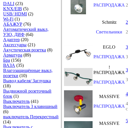
DALI
(23)
РАСПРОДАЖА
KNX/EIB
(5)
USB/ HDMI
(2)
Wi-Fi
(1)
Schmitz
2
АБАЖУР
(76)
Автоматический выкл,
Светильники
2
УЗО, ДИФ
(64)
Адаптер
(20)
Аксесcуары
(21)
EGLO
3
Акустическая розетка
(8)
Арматура
(89)
РАСПРОДАЖА
3
Бра
(156)
ВАЗА
(35)
!
3
Влагозащищённые выкл,
РАСПРОДАЖА
розетки
(10)
3
Вывод кабеля/ Заглушка
РАСПРОДАЖА
(18)
Выдвижной розеточный
4
блок
(1)
MASSIVE
Выключатель
(41)
РАСПРОДАЖА
Выключатель 3 клавишный
с
(6)
выключатель Перекрестный
5
(14)
MASSIVE
Выключатель с