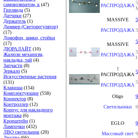
5
самовозвратом, к
(47)
РАСПРОДАЖА
M
Гирлянда
(5)
Датчики
(27)
MASSIVE
5
Держатель
(1)
Диммер (Светорегулятор)
РАСПРОДАЖА
5
(17)
Домофон, замки, стойки
5
(17)
MASSIVE
ДЮРАЛАЙТ
(10)
5
Жалюзи механизм,
РАСПРОДАЖА
H
накладка, тай
(4)
Запчасти
(8)
!
Зеркало
(5)
5
РАСПРОДАЖА
Искусственные растения
(131)
РАСПРОДАЖА
Клавиша
(154)
Комплектующие
(558)
Oligo
9
Коннектор
(8)
Контроллер
(12)
Светильники
9
Корпус для накладного
монтажа
(6)
Кронштейн
(1)
EGLO
Лампочки
(432)
ЛВО светильник
(20)
Массовый свет
Люстра
(66)