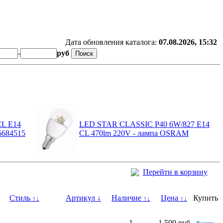
Дата обновления каталога:
07.08.2026, 15:32
-
руб
CL E14
LED STAR CLASSIC P40 6W/827 E14
5684515
CL 470lm 220V - лампа OSRAM
Перейти в корзину
Стиль
Артикул
↓
Наличие
Цена
Купить
↑
↓
↑
↓
↑
↓
1
1 500 руб