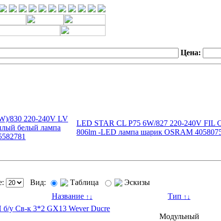
Цена:
)/830 220-240V LV
LED STAR CL P75 6W/827 220-240V FIL 
плый белый лампа
806lm -LED лампа шарик OSRAM 405807
582781
е:
Вид:
Таблица
Эскизы
Название
Тип
↑
↓
↑
↓
 б/у Св-к 3*2 GX13 Wever Ducre
Модульный