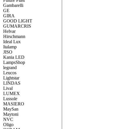
Future Plast
Gambarelli
GE
GIRA
GOOD LIGHT
GUMARCRIS
Helvar
Hirschmann
Ideal Lux
Italamp
JISO
Kania LED
LampsShop
legrand
Leucos
Lightstar
LINDAS
Lival
LUMEX
Lussole
MASIERO
MaySan
Maytoni
NVC
Oligo