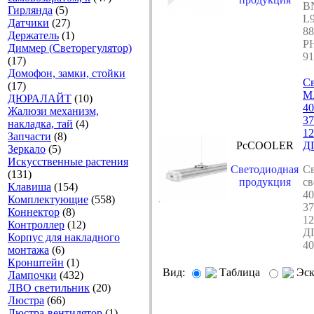
B
Гирлянда
(5)
L
Датчики
(27)
8
Держатель
(1)
P
Диммер (Светорегулятор)
91
(17)
Домофон, замки, стойки
Св
(17)
М
ДЮРАЛАЙТ
(10)
40
Жалюзи механизм,
37
накладка, тай
(4)
1
Запчасти
(8)
PcCOOLER
Д
Зеркало
(5)
Искусственные растения
Светодиодная
С
(131)
продукция
с
Клавиша
(154)
40
Комплектующие
(558)
37
Коннектор
(8)
1
Контроллер
(12)
Д
Корпус для накладного
4
монтажа
(6)
Кронштейн
(1)
Вид:
Таблица
Эс
Лампочки
(432)
ЛВО светильник
(20)
Люстра
(66)
Люстра-вентилятор
(1)