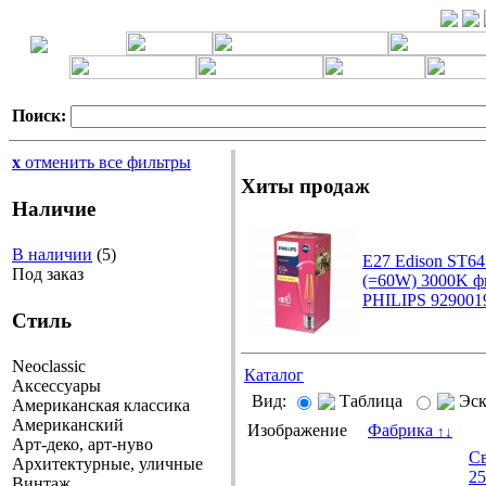
Поиск:
x
отменить все фильтры
Хиты продаж
Наличие
В наличии
(5)
E27 Edison ST64
Под заказ
(=60W) 3000K ф
PHILIPS 929001
Стиль
Neoclassic
Каталог
Аксессуары
Вид:
Таблица
Эс
Американская классика
Американский
Изображение
Фабрика
↑
↓
Арт-деко, арт-нуво
Св
Архитектурные, уличные
2
Винтаж