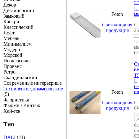
L
Декор
L=
Дизайнерский
Foton
мм
Замковый
Кантри
Светодиодная
Св
Классический
продукция
2
Лофт
L
Мебель
L=
Минимализм
мм
Модерн
61
Морской
Неоклассика
Св
Прованс
6
Ретро
T
Скандинавский
L
Современные интерьерные
бе
Технические, коммерческие
Foton
шн
(5)
Флористика
Светодиодная
Св
Фьюжн / Винтаж
продукция
6W
Хай-тек
L
L
Тип
бе
шн
C
DALI
(23)