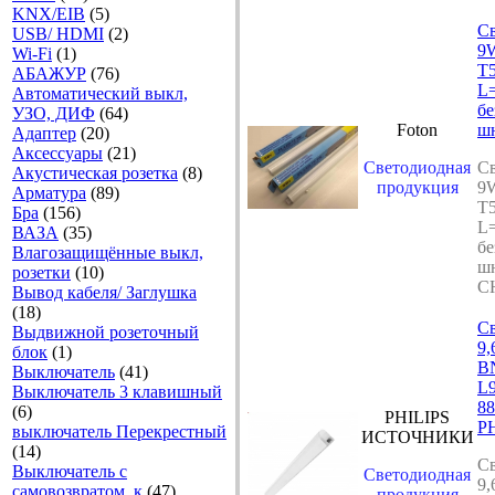
KNX/EIB
(5)
Св
USB/ HDMI
(2)
9
Wi-Fi
(1)
T
АБАЖУР
(76)
L
Автоматический выкл,
бе
УЗО, ДИФ
(64)
Foton
шн
Адаптер
(20)
Аксесcуары
(21)
Светодиодная
Св
Акустическая розетка
(8)
продукция
9
Арматура
(89)
T
Бра
(156)
L
ВАЗА
(35)
бе
Влагозащищённые выкл,
шн
розетки
(10)
C
Вывод кабеля/ Заглушка
(18)
Св
Выдвижной розеточный
9
блок
(1)
B
Выключатель
(41)
L
Выключатель 3 клавишный
8
(6)
PHILIPS
P
выключатель Перекрестный
ИСТОЧНИКИ
(14)
Св
Выключатель с
Светодиодная
9
самовозвратом, к
(47)
продукция