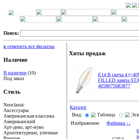
Поиск:
x
отменить все фильтры
Хиты продаж
Наличие
В наличии
(10)
E14 B свеча 4 (=40
Под заказ
FILLED лампа ST
4058075683877
Стиль
Neoclassic
Каталог
Аксессуары
Вид:
Таблица
Эс
Американская классика
Американский
Изображение
Фабрика
↑
↓
Арт-деко, арт-нуво
0
Архитектурные, уличные
р
Винтаж