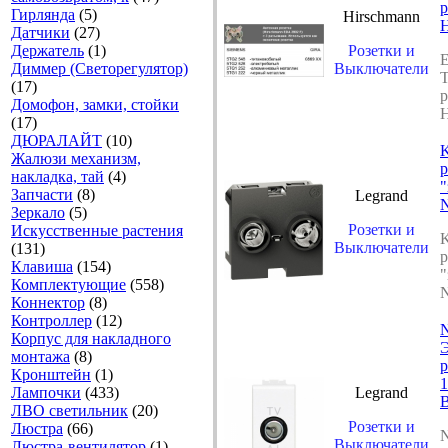
р
Гирлянда
(5)
Hirschmann
H
Датчики
(27)
Держатель
(1)
Розетки и
E
Диммер (Светорегулятор)
Выключатели
T
(17)
р
Домофон, замки, стойки
H
(17)
ДЮРАЛАЙТ
(10)
Жалюзи механизм,
р
накладка, тай
(4)
"
Запчасти
(8)
Legrand
Зеркало
(5)
Розетки и
Искусственные растения
Выключатели
(131)
р
Клавиша
(154)
"
Комплектующие
(558)
N
Коннектор
(8)
Контроллер
(12)
Корпус для накладного
монтажа
(8)
р
Кронштейн
(1)
1
Лампочки
(433)
Legrand
B
ЛВО светильник
(20)
Розетки и
Люстра
(66)
Выключатели
Люстра-вентилятор
(1)