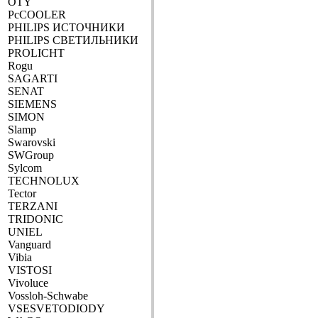
OTY
PcCOOLER
PHILIPS ИСТОЧНИКИ
PHILIPS СВЕТИЛЬНИКИ
PROLICHT
Rogu
SAGARTI
SENAT
SIEMENS
SIMON
Slamp
Swarovski
SWGroup
Sylcom
TECHNOLUX
Tector
TERZANI
TRIDONIC
UNIEL
Vanguard
Vibia
VISTOSI
Vivoluce
Vossloh-Schwabe
VSESVETODIODY