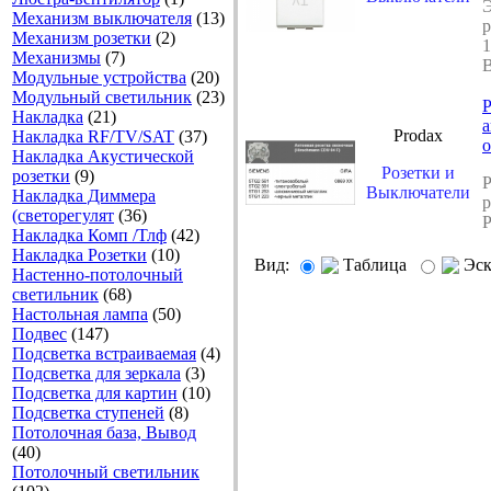
Механизм выключателя
(13)
р
Механизм розетки
(2)
1
Механизмы
(7)
B
Модульные устройства
(20)
Модульный светильник
(23)
Накладка
(21)
а
Prodax
Накладка RF/TV/SAT
(37)
о
Накладка Акустической
Розетки и
розетки
(9)
P
Выключатели
Накладка Диммера
р
(светорегулят
(36)
P
Накладка Комп /Тлф
(42)
Накладка Розетки
(10)
Вид:
Таблица
Эс
Настенно-потолочный
светильник
(68)
Настольная лампа
(50)
Подвес
(147)
Подсветка встраиваемая
(4)
Подсветка для зеркала
(3)
Подсветка для картин
(10)
Подсветка ступеней
(8)
Потолочная база, Вывод
(40)
Потолочный светильник