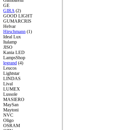
Gambarelli
GE
GIRA
(2)
GOOD LIGHT
GUMARCRIS
Helvar
Hirschmann
(1)
Ideal Lux
Italamp
JISO
Kania LED
LampsShop
legrand
(4)
Leucos
Lightstar
LINDAS
Lival
LUMEX
Lussole
MASIERO
MaySan
Maytoni
NVC
Oligo
OSRAM