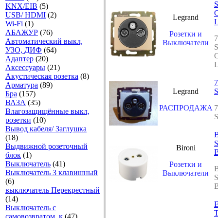
KNX/EIB
(5)
С
USB/ HDMI
(2)
Legrand
L
Wi-Fi
(1)
АБАЖУР
(76)
Розетки и
7
Автоматический выкл,
Выключатели
УЗО, ДИФ
(64)
С
Адаптер
(20)
L
Аксесcуары
(21)
Акустическая розетка
(8)
7
Арматура
(89)
Legrand
S
Бра
(157)
ВАЗА
(35)
РАСПРОДАЖА
7
Влагозащищённые выкл,
S
розетки
(10)
Вывод кабеля/ Заглушка
B
(18)
S
Выдвижной розеточный
Bironi
B
блок
(1)
Выключатель
(41)
Розетки и
B
Выключатель 3 клавишный
Выключатели
S
(6)
B
выключатель Перекрестный
(14)
E
Выключатель с
T
самовозвратом, к
(47)