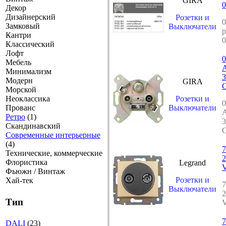
GIRA
0
Декор
Дизайнерский
Розетки и
0
Замковый
Выключатели
р
Кантри
0
Классический
Лофт
0
Мебель
А
Минимализм
3
Модерн
GIRA
G
Морской
Неоклассика
Розетки и
0
Прованс
Выключатели
А
Ретро
(1)
3
Скандинавский
G
Современные интерьерные
(4)
7
Технические, коммерческие
2
Флористика
Legrand
V
Фьюжн / Винтаж
Розетки и
Хай-тек
7
Выключатели
2
Тип
V
7
DALI
(23)