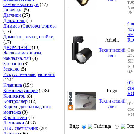
тр
самовозвратом, к
(47)
Vuo
Гирлянда
(5)
26
Датчики
(27)
Держатель
(1)
Св
Диммер (Светорегулятор)
40
(17)
SH
Домофон, замки, стойки
Arlight
R10
(17)
ДЮРАЛАЙТ
(10)
Технический
Св
Жалюзи механизм,
свет
40
накладка, тай
(4)
SH
Запчасти
(8)
R10
Зеркало
(5)
02
Искусственные растения
(131)
010
Клавиша
(154)
св
Комплектующие
(558)
Rogu
R
Коннектор
(8)
Технический
Контроллер
(12)
010
свет
Корпус для накладного
св
монтажа
(8)
R
Кронштейн
(1)
Лампочки
(433)
Вид:
Таблица
Эс
ЛВО светильник
(20)
Люстра
(66)