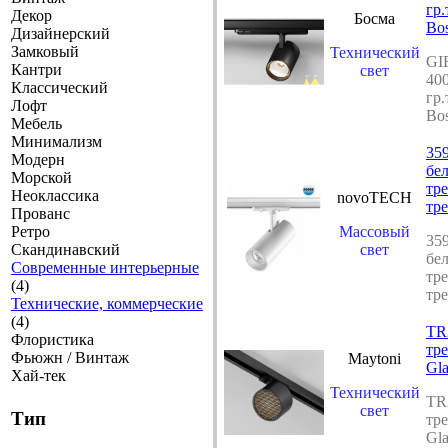
гр
Декор
Босма
Bo
Дизайнерский
Замковый
Технический
GI
Кантри
свет
40
Классический
гр
Лофт
Bo
Мебель
Минимализм
35
Модерн
бе
Морской
тр
Неоклассика
novoTECH
тр
Прованс
Ретро
Массовый
35
Скандинавский
свет
бе
Современные интерьерные
тр
(4)
тр
Технические, коммерческие
(4)
TR
Флористика
тр
Фьюжн / Винтаж
Maytoni
Gl
Хай-тек
Технический
TR
свет
Тип
тр
Gl