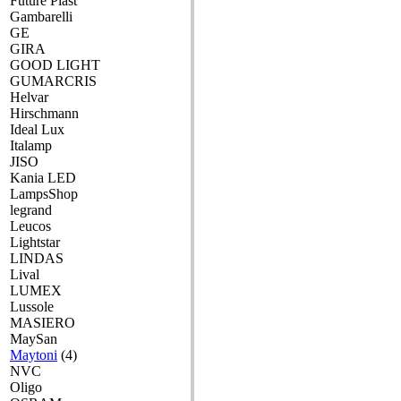
Future Plast
Gambarelli
GE
GIRA
GOOD LIGHT
GUMARCRIS
Helvar
Hirschmann
Ideal Lux
Italamp
JISO
Kania LED
LampsShop
legrand
Leucos
Lightstar
LINDAS
Lival
LUMEX
Lussole
MASIERO
MaySan
Maytoni
(4)
NVC
Oligo