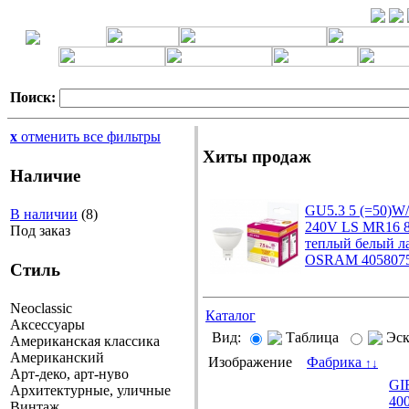
Поиск:
x
отменить все фильтры
Хиты продаж
Наличие
GU5.3 5 (=50)W/
В наличии
(8)
240V LS MR16 8
Под заказ
теплый белый л
OSRAM 4058075
Стиль
Neoclassic
Каталог
Аксессуары
Вид:
Таблица
Эс
Американская классика
Американский
Изображение
Фабрика
↑
↓
Арт-деко, арт-нуво
GI
Архитектурные, уличные
40
Винтаж