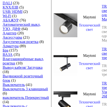
DALI
(23)
TR
KNX/EIB
(5)
cв
USB/ HDMI
(2)
од
Wi-Fi
(1)
Maytoni
Ma
АБАЖУР
(76)
Автоматический выкл,
Технический
TR
УЗО, ДИФ
(64)
свет
cв
Адаптер
(20)
од
Аксесcуары
(21)
Ma
Акустическая розетка
(8)
Арматура
(89)
TR
Бра
(157)
cв
ВАЗА
(35)
Maytoni
тр
Влагозащищённые выкл,
розетки
(10)
Технический
TR
Вывод кабеля/ Заглушка
свет
cв
(18)
тр
Выдвижной розеточный
блок
(1)
TR
Выключатель
(41)
тр
Выключатель 3 клавишный
Vuo
(6)
Maytoni
26
выключатель Перекрестный
(14)
Технический
TR
Выключатель с
свет