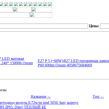
Цена:
27 LED матовая
E27 P 5 (=60W)/827 LED прозрачная лампа
 240* 15000h Osram
P60 600lm Osram 4058075684669
кизы
Название
Тип
↑
↓
↑
↓
ветодиод модуль 0.72w/m smd 5050 3шт, корпус
BS IP65. Цвет ТЁПЛЫЙ БЕ