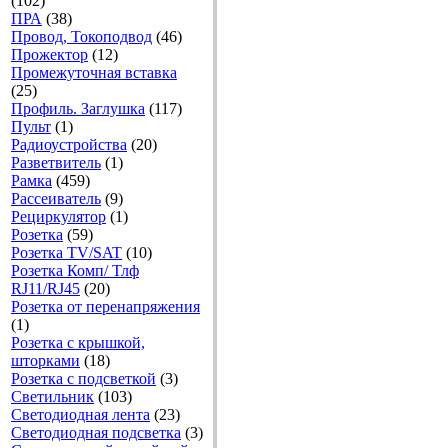
(102)
ПРА
(38)
Провод, Токоподвод
(46)
Прожектор
(12)
Промежуточная вставка
(25)
Профиль. Заглушка
(117)
Пульт
(1)
Радиоустройства
(20)
Разветвитель
(1)
Рамка
(459)
Рассеиватель
(9)
Рециркулятор
(1)
Розетка
(59)
Розетка TV/SAT
(10)
Розетка Комп/ Тлф
RJ11/RJ45
(20)
Розетка от перенапряжения
(1)
Розетка с крышкой,
шторками
(18)
Розетка с подсветкой
(3)
Светильник
(103)
Светодиодная лента
(23)
Светодиодная подсветка
(3)