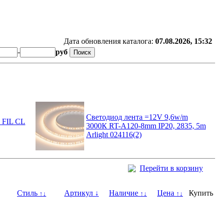
Дата обновления каталога:
07.08.2026, 15:32
-
руб
Светодиод лента =12V 9,6w/m
 FIL CL
3000К RT-A120-8mm IP20, 2835, 5m
Arlight 024116(2)
Перейти в корзину
Стиль
Артикул
↓
Наличие
Цена
Купить
↑
↓
↑
↓
↑
↓