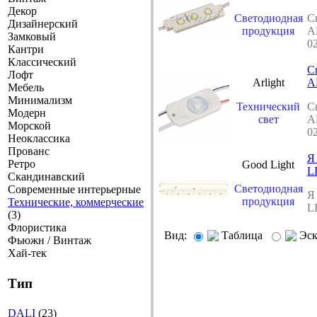
Декор
Светодиодная
С
Дизайнерский
продукция
A
Замковый
0
Кантри
Классический
С
Лофт
Arlight
A
Мебель
Минимализм
Технический
С
Модерн
свет
A
Морской
0
Неоклассика
Прованс
Я
Ретро
Good Light
L
Скандинавский
Светодиодная
Современные интерьерные
Я
продукция
Технические, коммерческие
L
(3)
Флористика
Вид:
Таблица
Эс
Фьюжн / Винтаж
Хай-тек
Тип
DALI
(23)