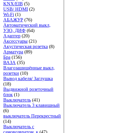
KNX/EIB
(5)
USB/ HDMI
(2)
Wi-Fi
(1)
АБАЖУР
(76)
Автоматический выкл,
УЗО, ДИФ
(64)
Адаптер
(20)
Аксесcуары
(21)
Акустическая розетка
(8)
Арматура
(89)
Бра
(156)
ВАЗА
(35)
Влагозащищённые выкл,
розетки
(10)
Вывод кабеля/ Заглушка
(18)
Выдвижной розеточный
блок
(1)
Выключатель
(41)
Выключатель 3 клавишный
(6)
выключатель Перекрестный
(14)
Выключатель с
самовозвратом, к
(47)