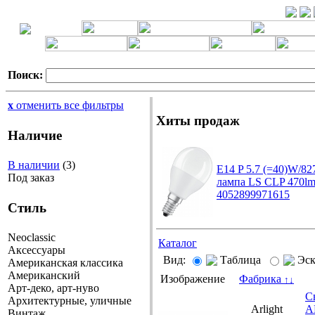
Поиск:
x
отменить все фильтры
Хиты продаж
Наличие
В наличии
(3)
E14 P 5.7 (=40)W/8
Под заказ
лампа LS CLP 470lm
4052899971615
Стиль
Neoclassic
Каталог
Аксессуары
Вид:
Таблица
Эс
Американская классика
Американский
Изображение
Фабрика
↑
↓
Арт-деко, арт-нуво
С
Архитектурные, уличные
Arlight
A
Винтаж