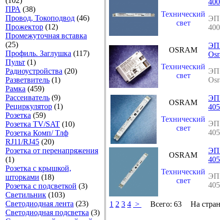
(102)
400
ПРА
(38)
Технический
Провод, Токоподвод
(46)
ЭП
свет
Прожектор
(12)
400
Промежуточная вставка
(25)
ЭП
OSRAM
Профиль. Заглушка
(117)
Osr
Пульт
(1)
Технический
Радиоустройства
(20)
ЭП
свет
Разветвитель
(1)
Osr
Рамка
(459)
Рассеиватель
(9)
ЭП
OSRAM
Рециркулятор
(1)
405
Розетка
(59)
Технический
ЭП
Розетка TV/SAT
(10)
свет
405
Розетка Комп/ Тлф
RJ11/RJ45
(20)
Розетка от перенапряжения
ЭП
OSRAM
(1)
405
Розетка с крышкой,
Технический
ЭП
шторками
(18)
свет
405
Розетка с подсветкой
(3)
Светильник
(103)
Светодиодная лента
(23)
1
2
3
4
>
Всего:
63
На стран
Светодиодная подсветка
(3)