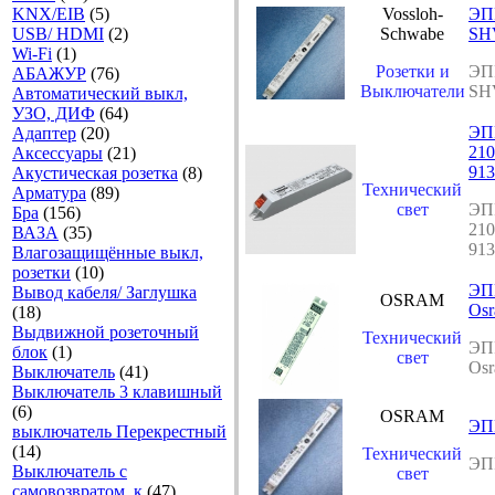
KNX/EIB
(5)
Vossloh-
ЭП
USB/ HDMI
(2)
Schwabe
SH
Wi-Fi
(1)
Розетки и
ЭП
АБАЖУР
(76)
Выключатели
SH
Автоматический выкл,
УЗО, ДИФ
(64)
ЭПР
Адаптер
(20)
21
Аксесcуары
(21)
913
Акустическая розетка
(8)
Технический
Арматура
(89)
свет
ЭПР
Бра
(156)
21
ВАЗА
(35)
913
Влагозащищённые выкл,
розетки
(10)
ЭП
Вывод кабеля/ Заглушка
OSRAM
Osr
(18)
Выдвижной розеточный
Технический
ЭП
блок
(1)
свет
Osr
Выключатель
(41)
Выключатель 3 клавишный
(6)
OSRAM
ЭП
выключатель Перекрестный
(14)
Технический
ЭП
Выключатель с
свет
самовозвратом, к
(47)