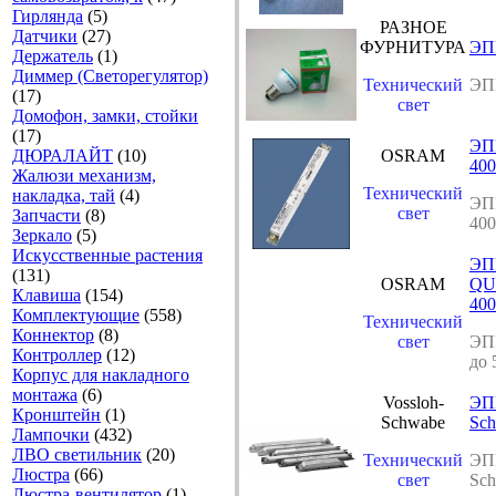
Гирлянда
(5)
РАЗНОЕ
Датчики
(27)
ФУРНИТУРА
ЭП
Держатель
(1)
Диммер (Светорегулятор)
Технический
ЭП
(17)
свет
Домофон, замки, стойки
(17)
ЭП
ДЮРАЛАЙТ
(10)
OSRAM
400
Жалюзи механизм,
Технический
накладка, тай
(4)
ЭП
свет
Запчасти
(8)
400
Зеркало
(5)
Искусственные растения
ЭП
(131)
OSRAM
QU
Клавиша
(154)
400
Комплектующие
(558)
Технический
Коннектор
(8)
свет
ЭП
Контроллер
(12)
до 
Корпус для накладного
монтажа
(6)
Vossloh-
ЭПР
Кронштейн
(1)
Schwabe
Sch
Лампочки
(432)
ЛВО светильник
(20)
Технический
ЭПР
Люстра
(66)
свет
Sch
Люстра-вентилятор
(1)