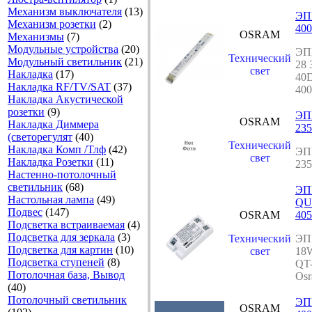
Механизм выключателя
(13)
ЭПР
Механизм розетки
(2)
400
OSRAM
Механизмы
(7)
Модульные устройства
(20)
ЭПР
Технический
Модульный светильник
(21)
28 
свет
Накладка
(17)
40D
Накладка RF/TV/SAT
(37)
400
Накладка Акустической
розетки
(9)
ЭПР
OSRAM
Накладка Диммера
235
(светорегулят
(40)
Технический
Накладка Комп /Тлф
(42)
ЭПР
свет
Накладка Розетки
(11)
235
Настенно-потолочный
светильник
(68)
ЭП
Настольная лампа
(49)
QU
Подвес
(147)
OSRAM
405
Подсветка встраиваемая
(4)
Подсветка для зеркала
(3)
Технический
ЭП
Подсветка для картин
(10)
свет
18
Подсветка ступеней
(8)
QT
Потолочная база, Вывод
Osr
(40)
Потолочный светильник
ЭП
OSRAM