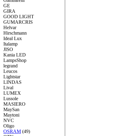
Gambarelli
GE
GIRA
GOOD LIGHT
GUMARCRIS
Helvar
Hirschmann
Ideal Lux
Italamp
JISO
Kania LED
LampsShop
legrand
Leucos
Lightstar
LINDAS
Lival
LUMEX
Lussole
MASIERO
MaySan
Maytoni
NVC
Oligo
OSRAM
(49)