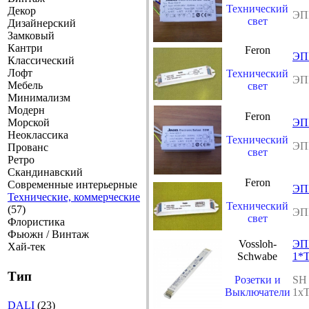
Технический
Декор
ЭПР
свет
Дизайнерский
Замковый
Кантри
Feron
ЭП
Классический
Лофт
Технический
ЭП
Мебель
свет
Минимализм
Модерн
Feron
Морской
ЭПР
Неоклассика
Технический
ЭПР
Прованс
свет
Ретро
Скандинавский
Feron
Современные интерьерные
ЭП
Технические, коммерческие
Технический
(57)
ЭП
свет
Флористика
Фьюжн / Винтаж
Vossloh-
ЭПР
Хай-тек
Schwabe
1*
Тип
Розетки и
SH 
Выключатели
1x
DALI
(23)