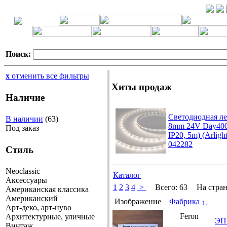
Поиск:
x
отменить все фильтры
Хиты продаж
Наличие
Светодиодная л
В наличии
(63)
8mm 24V Day400
Под заказ
IP20, 5m) (Arlight
042282
Стиль
Neoclassic
Каталог
Аксессуары
1
2
3
4
>
Всего:
63
На стран
Американская классика
Американский
Изображение
Фабрика
↑
↓
Арт-деко, арт-нуво
Feron
Архитектурные, уличные
ЭПР
Винтаж