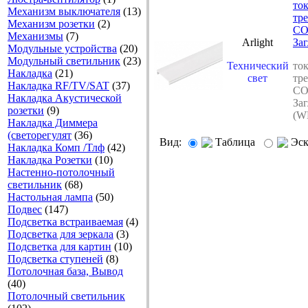
то
Механизм выключателя
(13)
тр
Механизм розетки
(2)
CO
Механизмы
(7)
Arlight
За
Модульные устройства
(20)
Модульный светильник
(23)
Технический
то
Накладка
(21)
свет
тр
Накладка RF/TV/SAT
(37)
CO
Накладка Акустической
За
розетки
(9)
(WH
Накладка Диммера
(светорегулят
(36)
Вид:
Таблица
Эс
Накладка Комп /Тлф
(42)
Накладка Розетки
(10)
Настенно-потолочный
светильник
(68)
Настольная лампа
(50)
Подвес
(147)
Подсветка встраиваемая
(4)
Подсветка для зеркала
(3)
Подсветка для картин
(10)
Подсветка ступеней
(8)
Потолочная база, Вывод
(40)
Потолочный светильник