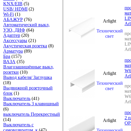
KNX/EIB
(5)
пр
USB/ HDMI
(2)
ма
Wi-Fi
(1)
LI
АБАЖУР
(76)
Arlight
Arl
Автоматический выкл,
УЗО, ДИФ
(64)
Технический
пр
Адаптер
(20)
свет
ма
Аксесcуары
(21)
LI
Акустическая розетка
(8)
Arl
Арматура
(89)
Бра
(157)
пр
ВАЗА
(35)
ма
Влагозащищённые выкл,
W6
розетки
(10)
Arlight
Arl
Вывод кабеля/ Заглушка
(18)
Технический
пр
Выдвижной розеточный
свет
ма
блок
(1)
W6
Выключатель
(41)
Arl
Выключатель 3 клавишный
(6)
пр
выключатель Перекрестный
2 
(14)
Arlight
OP
Выключатель с
самовозвратом, к
(47)
Технический