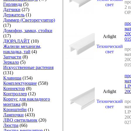
пр
Гирлянда
(5)
свет
2 
Датчики
(27)
OP
Держатель
(1)
Диммер (Светорегулятор)
пр
(17)
ма
Домофон, замки, стойки
20
(17)
Arlight
01
ДЮРАЛАЙТ
(10)
Жалюзи механизм,
Технический
пр
накладка, тай
(4)
свет
ма
Запчасти
(8)
20
Зеркало
(5)
01
Искусственные растения
(131)
пр
Клавиша
(154)
ма
Комплектующие
(558)
LI
Коннектор
(8)
Arlight
200
Контроллер
(12)
Корпус для накладного
Технический
пр
монтажа
(8)
свет
ма
Кронштейн
(1)
LI
Лампочки
(433)
200
ЛВО светильник
(20)
02
Люстра
(66)
Люстра-вентилятор
(1)