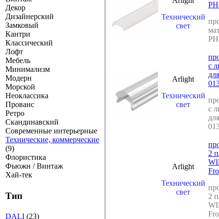
Arlight
PHS
Декор
Дизайнерский
Технический
пр
Замковый
свет
мат
Кантри
PHS
Классический
Лофт
пр
Мебель
с л
Минимализм
для
Модерн
Arlight
01
Морской
Неоклассика
Технический
пр
Прованс
свет
с л
Ретро
для
Скандинавский
01
Современные интерьерные
Технические, коммерческие
пр
(9)
2 
Флористика
WI
Фьюжн / Винтаж
Arlight
Fr
Хай-тек
Технический
пр
свет
Тип
2 
WI
Fr
DALI
(23)