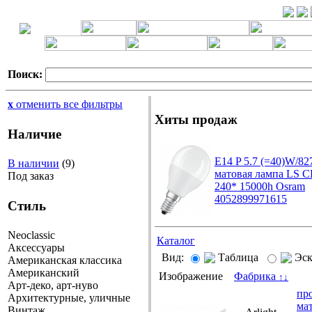
Поиск:
x
отменить все фильтры
Хиты продаж
Наличие
E14 P 5.7 (=40)W/8
В наличии
(9)
матовая лампа LS C
Под заказ
240* 15000h Osram
4052899971615
Стиль
Neoclassic
Каталог
Аксессуары
Вид:
Таблица
Эс
Американская классика
Американский
Изображение
Фабрика
↑
↓
Арт-деко, арт-нуво
пр
Архитектурные, уличные
мат
Винтаж