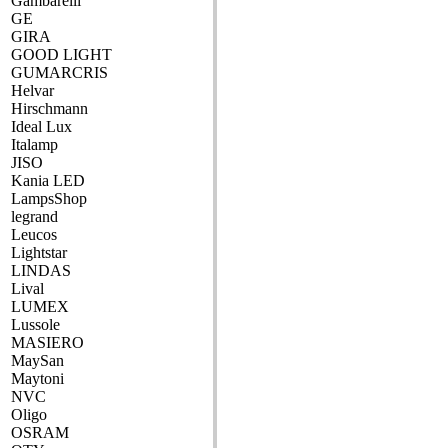
Gambarelli
GE
GIRA
GOOD LIGHT
GUMARCRIS
Helvar
Hirschmann
Ideal Lux
Italamp
JISO
Kania LED
LampsShop
legrand
Leucos
Lightstar
LINDAS
Lival
LUMEX
Lussole
MASIERO
MaySan
Maytoni
NVC
Oligo
OSRAM