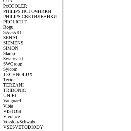
OTY
PcCOOLER
PHILIPS ИСТОЧНИКИ
PHILIPS СВЕТИЛЬНИКИ
PROLICHT
Rogu
SAGARTI
SENAT
SIEMENS
SIMON
Slamp
Swarovski
SWGroup
Sylcom
TECHNOLUX
Tector
TERZANI
TRIDONIC
UNIEL
Vanguard
Vibia
VISTOSI
Vivoluce
Vossloh-Schwabe
VSESVETODIODY