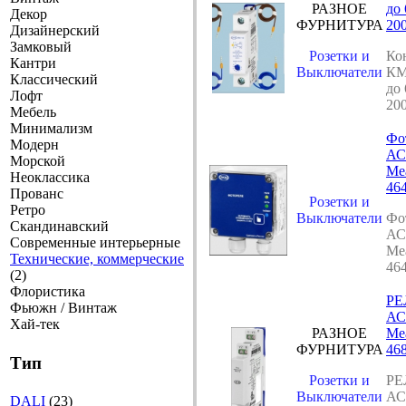
РАЗНОЕ
до
Декор
ФУРНИТУРА
20
Дизайнерский
Замковый
Розетки и
Ко
Кантри
Выключатели
КМ
Классический
до
Лофт
20
Мебель
Минимализм
Фо
Модерн
АС
Морской
Ме
Неоклассика
46
Прованс
Розетки и
Ретро
Выключатели
Фо
Скандинавский
АС
Современные интерьерные
Ме
Технические, коммерческие
46
(2)
Флористика
РЕ
Фьюжн / Винтаж
АС
Хай-тек
РАЗНОЕ
Ме
ФУРНИТУРА
46
Тип
Розетки и
РЕ
Выключатели
АС
DALI
(23)