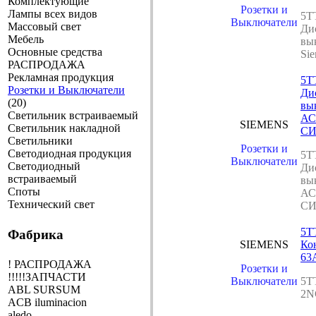
Комплектующие
Розетки и
Лампы всех видов
5T
Выключатели
Массовый свет
Ди
Мебель
вы
Основные средства
Si
РАСПРОДАЖА
Рекламная продукция
5T
Розетки и Выключатели
Ди
(20)
вы
Светильник встраиваемый
АС
SIEMENS
Светильник накладной
СИ
Светильники
Розетки и
Светодиодная продукция
5T
Выключатели
Светодиодный
Ди
встраиваемый
вы
Споты
АС
Технический свет
СИ
5T
Фабрика
SIEMENS
Ко
63
! РАСПРОДАЖА
Розетки и
!!!!!ЗАПЧАСТИ
Выключатели
5T
ABL SURSUM
2N
ACB iluminacion
aledo