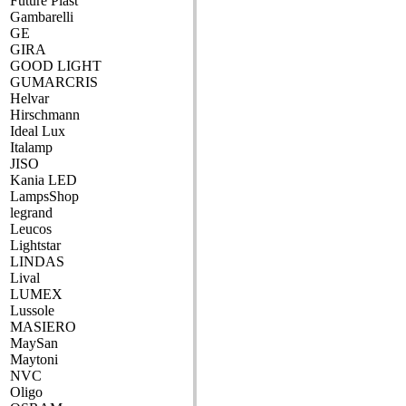
Future Plast
Gambarelli
GE
GIRA
GOOD LIGHT
GUMARCRIS
Helvar
Hirschmann
Ideal Lux
Italamp
JISO
Kania LED
LampsShop
legrand
Leucos
Lightstar
LINDAS
Lival
LUMEX
Lussole
MASIERO
MaySan
Maytoni
NVC
Oligo