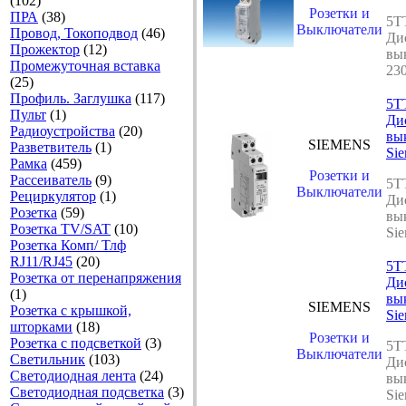
(102)
Розетки и
ПРА
(38)
5T
Выключатели
Провод, Токоподвод
(46)
Ди
Прожектор
(12)
вы
Промежуточная вставка
23
(25)
Профиль. Заглушка
(117)
5T
Пульт
(1)
Ди
Радиоустройства
(20)
вы
SIEMENS
Разветвитель
(1)
Si
Рамка
(459)
Розетки и
Рассеиватель
(9)
5T
Выключатели
Рециркулятор
(1)
Ди
Розетка
(59)
вы
Розетка TV/SAT
(10)
Si
Розетка Комп/ Тлф
RJ11/RJ45
(20)
5T
Розетка от перенапряжения
Ди
(1)
вы
SIEMENS
Розетка с крышкой,
Si
шторками
(18)
Розетки и
Розетка с подсветкой
(3)
5T
Выключатели
Светильник
(103)
Ди
Светодиодная лента
(24)
вы
Светодиодная подсветка
(3)
Si