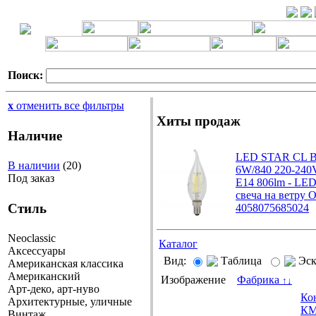
Поиск:
x
отменить все фильтры
Хиты продаж
Наличие
LED STAR CL 
В наличии
(20)
6W/840 220-240
Под заказ
E14 806lm - LE
свеча на ветру
Стиль
4058075685024
Neoclassic
Каталог
Аксессуары
Вид:
Таблица
Эс
Американская классика
Американский
Изображение
Фабрика
↑
↓
Арт-деко, арт-нуво
Ко
Архитектурные, уличные
КМ
Винтаж