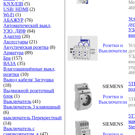
Ме
KNX/EIB
(5)
46
USB/ HDMI
(2)
Wi-Fi
(1)
Ус
АБАЖУР
(76)
ду
Автоматический выкл,
УЗ
УЗО, ДИФ
(64)
вн
Адаптер
(20)
Аксесcуары
(21)
Розетки и
Ус
Акустическая розетка
(8)
Выключатели
ду
Арматура
(89)
УЗ
Бра
(157)
вн
ВАЗА
(35)
уп
Влагозащищённые выкл,
46
розетки
(10)
Вывод кабеля/ Заглушка
5T
(18)
SIEMENS
роз
Выдвижной розеточный
блок
(1)
Розетки и
5T
Выключатель
(41)
Выключатели
роз
Выключатель 3 клавишный
(6)
5T
выключатель Перекрестный
ма
(14)
SIEMENS
Si
Выключатель с
самовозвратом, к
(47)
Розетки и