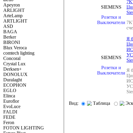
7K
Apeyron
SIEMENS
Ци
ARLIGHT
Si
ArteLamp
Розетки и
ARTLIGHT
Выключатели
7K
ASD
сч
BAGA
Berker
Я 
BIRONI
Ци
Blux Veroca
ИС
comtech lighting
У
SIEMENS
Concoral
Si
Crystal Lux
Розетки и
Derksen+
Я 
Выключатели
DONOLUX
Ци
Duralaght
ИС
ECOPHON
У
EGLO
Si
Elinca
Euroflor
Вид:
Таблица
Эс
EvoLuce
FALDI
FEDE
Feron
FOTON LIGHTING