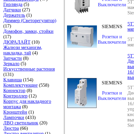
5T
Гирлянда
(5)
Выключатели
ма
Датчики
(27)
Si
Держатель
(1)
Диммер (Светорегулятор)
5T
(17)
SIEMENS
мяг
Домофон, замки, стойки
(17)
Розетки и
5T
ДЮРАЛАЙТ
(10)
Выключатели
мяг
Жалюзи механизм,
накладка, тай
(4)
5T
Запчасти
(8)
Ди
Зеркало
(5)
вы
Искусственные растения
16
(131)
вы
Клавиша
(154)
SIEMENS
Комплектующие
(558)
5T
Коннектор
(8)
Розетки и
Ди
Контроллер
(12)
Выключатели
вы
Корпус для накладного
16
монтажа
(8)
уп
Кронштейн
(1)
кн
Лампочки
(433)
вы
ЛВО светильник
(20)
Si
Люстра
(66)
Люстра-вентилятор
(1)