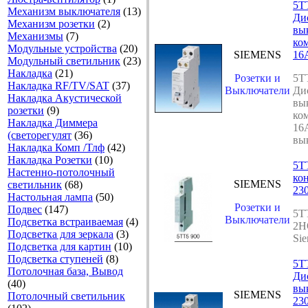
5T
Механизм выключателя
(13)
Ди
Механизм розетки
(2)
вы
Механизмы
(7)
ко
Модульные устройства
(20)
SIEMENS
16
Модульный светильник
(23)
Накладка
(21)
Розетки и
5T
Накладка RF/TV/SAT
(37)
Выключатели
Ди
Накладка Акустической
вы
розетки
(9)
ко
Накладка Диммера
16
(светорегулят
(36)
вы
Накладка Комп /Тлф
(42)
Накладка Розетки
(10)
5T
Настенно-потолочный
ко
SIEMENS
светильник
(68)
23
Настольная лампа
(50)
Розетки и
Подвес
(147)
5T
Выключатели
Подсветка встраиваемая
(4)
2H
Подсветка для зеркала
(3)
Si
Подсветка для картин
(10)
Подсветка ступеней
(8)
5T
Потолочная база, Вывод
Ди
(40)
вы
SIEMENS
Потолочный светильник
23