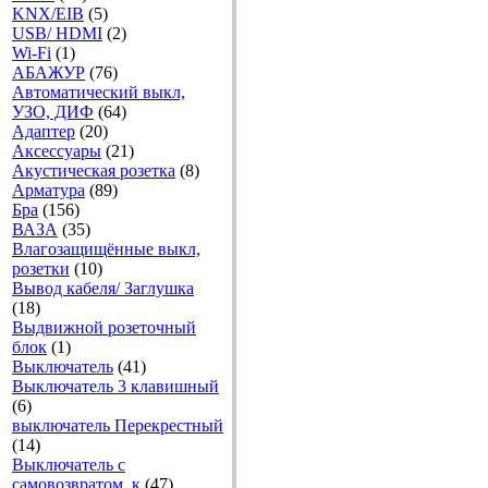
KNX/EIB
(5)
USB/ HDMI
(2)
Wi-Fi
(1)
АБАЖУР
(76)
Автоматический выкл,
УЗО, ДИФ
(64)
Адаптер
(20)
Аксесcуары
(21)
Акустическая розетка
(8)
Арматура
(89)
Бра
(156)
ВАЗА
(35)
Влагозащищённые выкл,
розетки
(10)
Вывод кабеля/ Заглушка
(18)
Выдвижной розеточный
блок
(1)
Выключатель
(41)
Выключатель 3 клавишный
(6)
выключатель Перекрестный
(14)
Выключатель с
самовозвратом, к
(47)