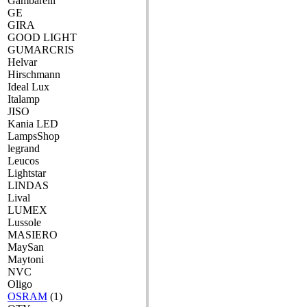
Gambarelli
GE
GIRA
GOOD LIGHT
GUMARCRIS
Helvar
Hirschmann
Ideal Lux
Italamp
JISO
Kania LED
LampsShop
legrand
Leucos
Lightstar
LINDAS
Lival
LUMEX
Lussole
MASIERO
MaySan
Maytoni
NVC
Oligo
OSRAM
(1)