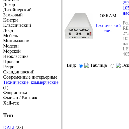
2*
Декор
10
Дизайнерский
на
Замковый
OSRAM
Кантри
Ре
Классический
Технический
RE
Лофт
свет
2*
Мебель
10
Минимализм
на
Модерн
LE
Морской
40
Неоклассика
Прованс
Вид:
Таблица
Эс
Ретро
Скандинавский
Современные интерьерные
Технические, коммерческие
(1)
Флористика
Фьюжн / Винтаж
Хай-тек
Тип
DALI
(23)