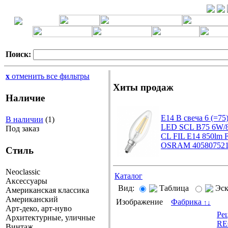
Поиск:
x
отменить все фильтры
Хиты продаж
Наличие
E14 B свеча 6 (=75
В наличии
(1)
LED SCL B75 6W/
Под заказ
CL FIL E14 850lm 
OSRAM 405807521
Стиль
Neoclassic
Каталог
Аксессуары
Вид:
Таблица
Эс
Американская классика
Американский
Изображение
Фабрика
↑
↓
Арт-деко, арт-нуво
Ре
Архитектурные, уличные
RE
Винтаж