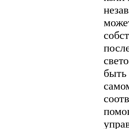
неза
може
собс
посл
свет
быть
самом
соотв
помо
упра