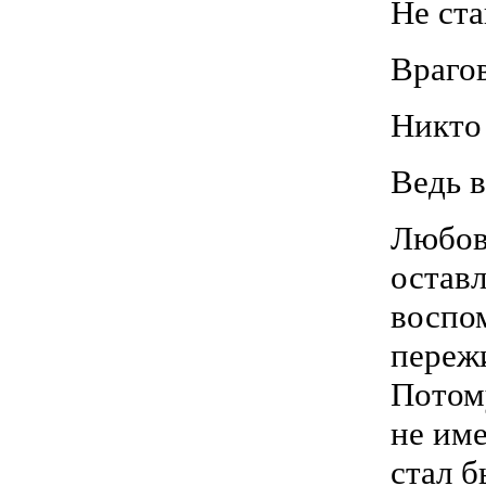
Не ста
Враго
Никто 
Ведь в
Любовь
остав
воспо
переж
Потом
не име
стал б