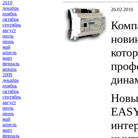
2010
декабрь
26.02.2010
ноябрь
октябрь
Комп
сентябрь
август
нови
июль
июнь
май
кото
апрель
март
проф
февраль
январь
2009
дина
декабрь
ноябрь
октябрь
Новы
сентябрь
август
EASY
июль
июнь
май
инте
апрель
март
февраль