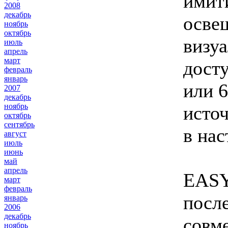
имит
2008
декабрь
осве
ноябрь
октябрь
визу
июль
апрель
март
досту
февраль
январь
или 
2007
декабрь
ноябрь
источ
октябрь
сентябрь
в нас
август
июль
июнь
май
апрель
EASY
март
февраль
посл
январь
2006
декабрь
совм
ноябрь