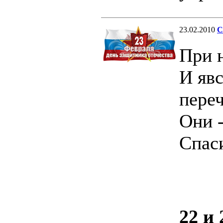
23.02.2010
С
При н
И явс
переч
Они -
Спаси
22 и 