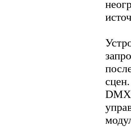
неог
источ
Устр
запр
посл
сцен
DMX-
управ
моду