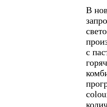
В но
запр
свето
прои
с пас
горя
комб
прог
colou
коли