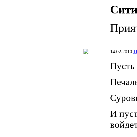
Сит
Прия
14.02.2010
П
Пусть 
Печаль
Суров
И пус
войде