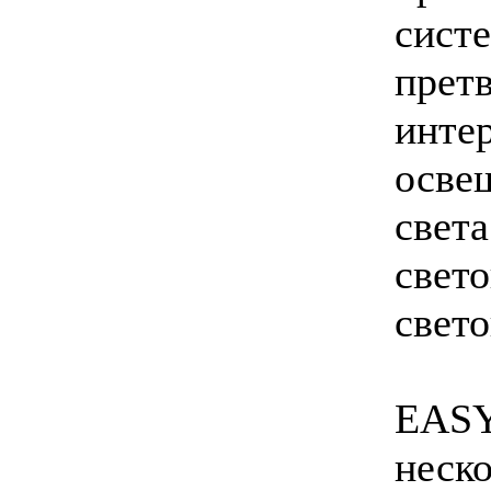
сист
прет
инте
осве
свет
свето
свето
EASY
неско