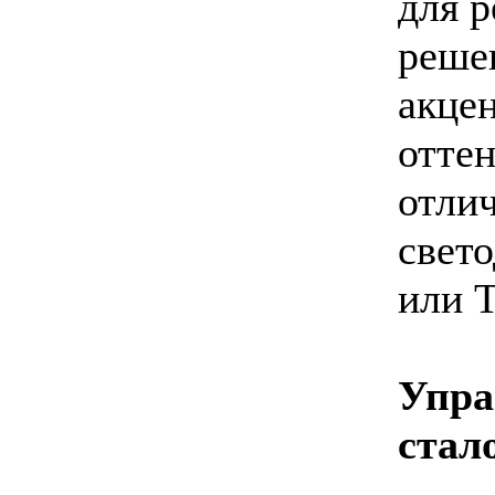
для 
реше
акце
оттен
отлич
свет
или T
Упра
стал