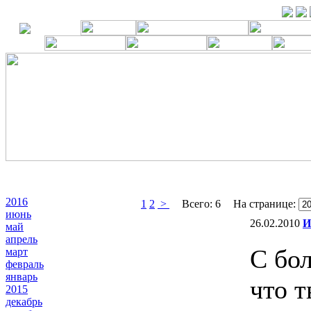
2016
1
2
>
Всего:
6
На странице:
июнь
26.02.2010
И
май
апрель
C бо
март
февраль
январь
что т
2015
декабрь