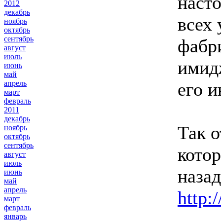
наст
2012
декабрь
всех
ноябрь
октябрь
сентябрь
фабр
август
июль
имидж
июнь
май
апрель
его 
март
февраль
2011
декабрь
Так о
ноябрь
октябрь
сентябрь
котор
август
июль
назад
июнь
май
апрель
http:
март
февраль
январь