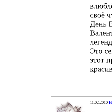
влюбл
своё ч
День 
Вален
легенд
Это се
этот п
красив
11.02.2010
Н