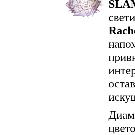
SLA
свет
Rach
напо
привн
инте
оста
иску
Диаме
цвето