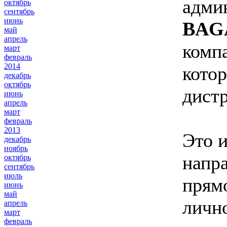
адми
октябрь
сентябрь
июнь
BAGA
май
апрель
комп
март
февраль
2014
котор
декабрь
октябрь
дистр
июнь
апрель
март
февраль
2013
Это и
декабрь
ноябрь
напра
октябрь
сентябрь
июль
прям
июнь
май
личн
апрель
март
февраль