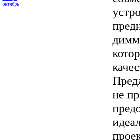
октябрь
устро
пред
димм
кото
каче
Пред
не пр
пред
идеа
прое