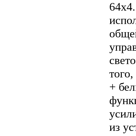
64x4
испо
обще
упра
свет
того
+ бе
функ
усил
из ус