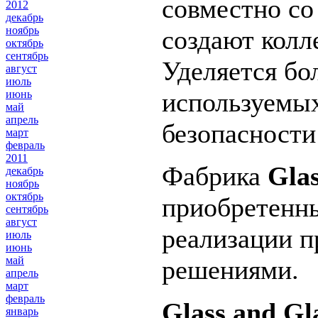
совместно со
2012
декабрь
ноябрь
создают колл
октябрь
сентябрь
Уделяется бо
август
июль
используемых
июнь
май
апрель
безопасности
март
февраль
2011
Фабрика
Gla
декабрь
ноябрь
октябрь
приобретенны
сентябрь
август
реализации п
июль
июнь
май
решениями.
апрель
март
февраль
Glass and G
январь