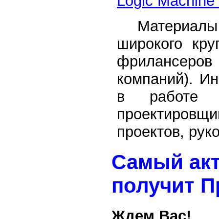
Logic
Machine
Материалы с
широкого кру
фрилансеров 
компаний). И
в работе т
проектировщи
проектов, рук
Самый акт
получит П
Ждем Вас!