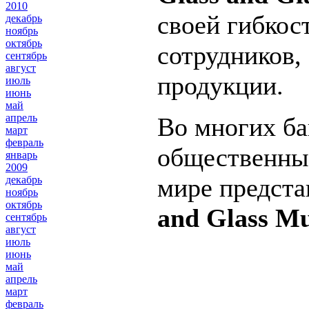
2010
своей гибкос
декабрь
ноябрь
октябрь
сотрудников,
сентябрь
август
продукции.
июль
июнь
май
апрель
Во многих ба
март
февраль
общественных
январь
2009
мире предст
декабрь
ноябрь
октябрь
and Glass M
сентябрь
август
июль
июнь
май
апрель
март
февраль