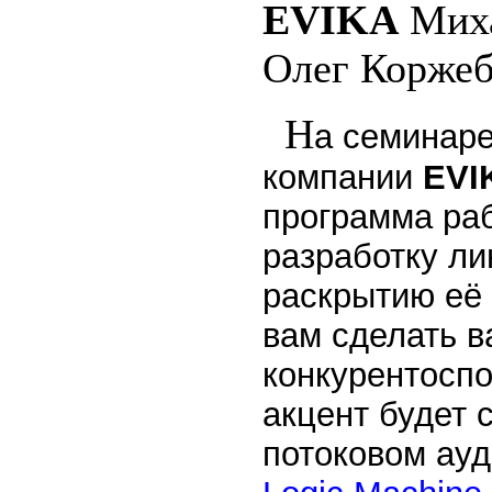
EVIKA
Миха
Олег Коржеб
Н
а семинаре
компании
EVI
программа ра
разработку ли
раскрытию её 
вам сделать 
конкурентосп
акцент будет 
потоковом ау