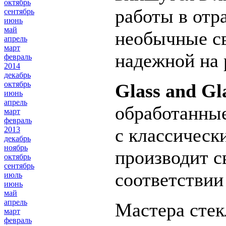
октябрь
работы в отра
сентябрь
июнь
май
необычные св
апрель
март
надежной на 
февраль
2014
декабрь
октябрь
Glass and G
июнь
апрель
обработанные
март
февраль
с классичес
2013
декабрь
ноябрь
производит с
октябрь
сентябрь
соответствии
июль
июнь
май
апрель
Мастера сте
март
февраль