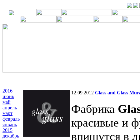
2016
12.09.2012
Glass and Glass Mur
июнь
май
Фабрика
Gla
апрель
март
красивые и ф
февраль
январь
2015
впишутся в л
декабрь