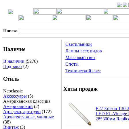
Поиск:
Светильники
Наличие
Лампы всех видов
Массовый свет
В наличии
(5276)
Споты
Под заказ
(2)
Технический свет
Стиль
Хиты продаж
Neoclassic
Аксессуары
(5)
Американская классика
Американский
(2)
E27 Edison T30-
Арт-деко, арт-нуво
(172)
LED FL-Vintage
Архитектурные, уличные
28*300мм Replic
(38)
Винтаж
(3)