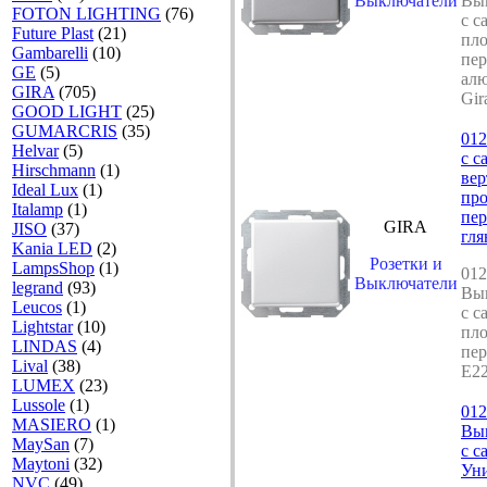
Выключатели
Вы
FOTON LIGHTING
(76)
с с
Future Plast
(21)
пло
Gambarelli
(10)
пер
GE
(5)
ал
GIRA
(705)
Gir
GOOD LIGHT
(25)
GUMARCRIS
(35)
012
Helvar
(5)
с с
Hirschmann
(1)
ве
Ideal Lux
(1)
про
Italamp
(1)
пер
GIRA
JISO
(37)
гл
Kania LED
(2)
Розетки и
LampsShop
(1)
012
Выключатели
legrand
(93)
Вы
Leucos
(1)
с с
Lightstar
(10)
пло
LINDAS
(4)
пер
Lival
(38)
E22
LUMEX
(23)
Lussole
(1)
012
MASIERO
(1)
Вы
MaySan
(7)
с с
Maytoni
(32)
Ун
NVC
(49)