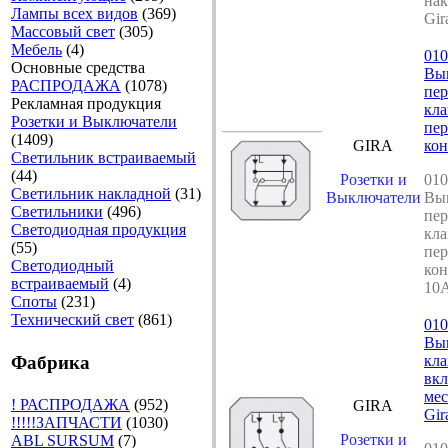
нак
Лампы всех видов
(369)
Gir
Массовый свет
(305)
Мебель
(4)
010
Основные средства
Вы
РАСПРОДАЖА
(1078)
пер
Рекламная продукция
кл
Розетки и Выключатели
пе
(1409)
GIRA
кон
Светильник встраиваемый
(44)
Розетки и
010
Светильник накладной
(31)
Выключатели
Вы
Светильники
(496)
пер
Светодиодная продукция
кл
(55)
пе
Светодиодный
кон
встраиваемый
(4)
10A
Споты
(231)
Технический свет
(861)
010
Вы
Фабрика
кл
вкл
мес
! РАСПРОДАЖА
(952)
GIRA
Gir
!!!!!ЗАПЧАСТИ
(1030)
Розетки и
ABL SURSUM
(7)