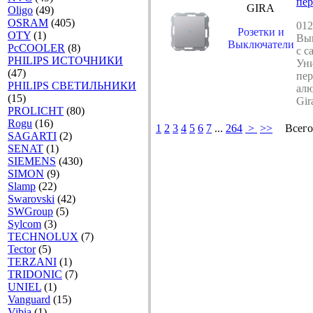
пер
GIRA
Oligo
(49)
OSRAM
(405)
012
Розетки и
OTY
(1)
Вы
Выключатели
PcCOOLER
(8)
с с
PHILIPS ИСТОЧНИКИ
Ун
(47)
пер
PHILIPS СВЕТИЛЬНИКИ
ал
(15)
Gir
PROLICHT
(80)
Rogu
(16)
1
2
3
4
5
6
7
...
264
>
>>
Всего
SAGARTI
(2)
SENAT
(1)
SIEMENS
(430)
SIMON
(9)
Slamp
(22)
Swarovski
(42)
SWGroup
(5)
Sylcom
(3)
TECHNOLUX
(7)
Tector
(5)
TERZANI
(1)
TRIDONIC
(7)
UNIEL
(1)
Vanguard
(15)
Vibia
(1)