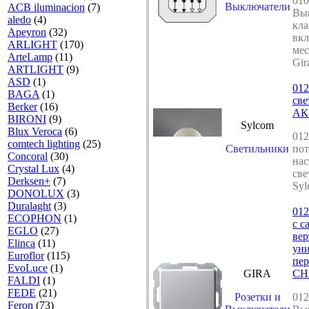
010
Выключатели
ACB iluminacion
(7)
Вы
aledo
(4)
кл
Apeyron
(32)
вкл
ARLIGHT
(170)
мес
ArteLamp
(11)
Gir
ARTLIGHT
(9)
ASD
(1)
01
BAGA
(1)
све
Berker
(16)
АК
BIRONI
(9)
Sylcom
Blux Veroca
(6)
01
comtech lighting
(25)
Светильники
по
Concoral
(30)
на
Crystal Lux
(4)
све
Derksen+
(7)
Syl
DONOLUX
(3)
Duralaght
(3)
012
ECOPHON
(1)
с с
EGLO
(27)
ве
Elinca
(11)
уни
Euroflor
(115)
пе
EvoLuce
(1)
GIRA
СН
FALDI
(1)
FEDE
(21)
Розетки и
012
Feron
(73)