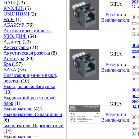
роз
DALI
(23)
GIRA
Gir
KNX/EIB
(5)
USB/ HDMI
(2)
Розетки и
004
Wi-Fi
(1)
Выключатели
те
АБАЖУР
(76)
роз
Автоматический выкл,
Gir
УЗО, ДИФ
(64)
Адаптер
(20)
004
Аксесcуары
(21)
ко
Акустическая розетка
(8)
GIRA
роз
Арматура
(89)
Бра
(157)
Розетки и
004
ВАЗА
(35)
Выключатели
ко
Влагозащищённые выкл,
роз
розетки
(10)
Вывод кабеля/ Заглушка
004
(18)
роз
Выдвижной розеточный
ок
блок
(1)
GIRA
04 
Выключатель
(41)
Выключатель 3 клавишный
Розетки и
004
(6)
Выключатели
роз
выключатель Перекрестный
ок
(14)
04 
Выключатель с