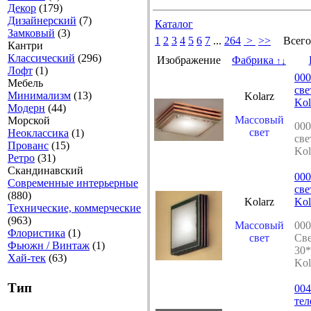
Декор
(179)
Дизайнерский
(7)
Каталог
Замковый
(3)
1
2
3
4
5
6
7
...
264
>
>>
Всего
Кантри
Классический
(296)
Изображение
Фабрика
↑
↓
Лофт
(1)
000
Мебель
све
Минимализм
(13)
Kolarz
Kol
Модерн
(44)
Массовый
Морской
000
свет
Неоклассика
(1)
све
Прованс
(15)
Kol
Ретро
(31)
Скандинавский
000
Современные интерьерные
све
(880)
Kolarz
Kol
Технические, коммерческие
(963)
Массовый
00
Флористика
(1)
свет
Св
Фьюжн / Винтаж
(1)
30*
Хай-тек
(63)
Kol
Тип
004
те