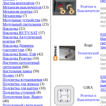
сис
Люстра-вентилятор
(1)
Розетки и
Механизм выключателя
(13)
009
Выключатели
Механизм розетки
(2)
раз
Механизмы
(7)
по
Модульные устройства
(20)
аку
Модульный светильник
(23)
сис
Накладка
(21)
Накладка RF/TV/SAT
(37)
010
Накладка Акустической
bla
розетки
(9)
све
Rogu
Накладка Диммера
тр
(светорегулят
(36)
Технический
Накладка Комп /Тлф
(42)
010
свет
Накладка Розетки
(10)
bla
Настенно-потолочный
све
светильник
(68)
тр
Настольная лампа
(50)
Подвес
(147)
010
Подсветка встраиваемая
(4)
Дв
Подсветка для зеркала
(3)
вы
GIRA
Подсветка для картин
(10)
10/
Подсветка ступеней
(8)
Розетки и
Потолочная база, Вывод
010
Выключатели
(40)
Дв
Потолочный светильник