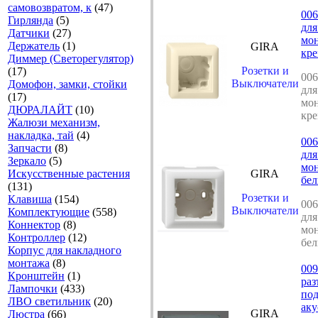
самовозвратом, к
(47)
006
Гирлянда
(5)
для
Датчики
(27)
мон
Держатель
(1)
GIRA
кре
Диммер (Светорегулятор)
Розетки и
(17)
006
Выключатели
Домофон, замки, стойки
для
(17)
мон
ДЮРАЛАЙТ
(10)
кре
Жалюзи механизм,
накладка, тай
(4)
006
Запчасти
(8)
для
Зеркало
(5)
мон
Искусственные растения
GIRA
бел
(131)
Розетки и
Клавиша
(154)
006
Выключатели
Комплектующие
(558)
для
Коннектор
(8)
мон
Контроллер
(12)
бел
Корпус для накладного
монтажа
(8)
009
Кронштейн
(1)
раз
Лампочки
(433)
по
ЛВО светильник
(20)
аку
GIRA
Люстра
(66)