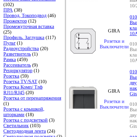
вы
(102)
10/
ПРА
(38)
Провод, Токоподвод
(46)
010
Прожектор
(12)
Вы
Промежуточная вставка
кл
GIRA
(25)
10A
Профиль. Заглушка
(117)
Розетки и
Пульт
(1)
010
Выключатели
Радиоустройства
(20)
Вы
Разветвитель
(1)
кл
Рамка
(459)
10A
Рассеиватель
(9)
Рециркулятор
(1)
010
Розетка
(59)
Вы
Розетка TV/SAT
(10)
дв
Розетка Комп/ Тлф
нак
GIRA
RJ11/RJ45
(20)
Gir
Розетка от перенапряжения
Розетки и
(1)
010
Выключатели
Розетка с крышкой,
Вы
шторками
(18)
дв
Розетка с подсветкой
(3)
нак
Светильник
(103)
Gir
Светодиодная лента
(24)
Светодиодная подсветка
(3)