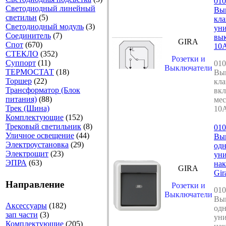
010
Светодиодный линейный
Вы
светильн
(5)
кл
Светодиодный модуль
(3)
уни
Соединитель
(7)
вык
GIRA
Спот
(670)
10A
СТЕКЛО
(352)
Розетки и
Суппорт
(11)
010
Выключатели
ТЕРМОСТАТ
(18)
Вы
Торшер
(22)
кл
Трансформатор (Блок
вкл
питания)
(88)
ме
Трек (Шина)
10A
Комплектующие
(152)
Трековый светильник
(8)
010
Уличное освещение
(44)
Вы
Электроустановка
(29)
од
Электрощит
(23)
ун
ЭПРА
(63)
нак
GIRA
Gir
Направление
Розетки и
010
Выключатели
Вы
Аксессуары
(182)
од
зап части
(3)
ун
Комплектующие
(205)