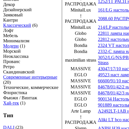
1252/1T РАСП н
РАСПРОДАЖА
Декор
Дизайнерский
MinitalLux
161/LG настоль
Замковый
!
2088.60 РАСПР
Кантри
РАСПРОДАЖА
Классический
(6)
MinitalLux
214/LP настоль
Лофт
Globo
22811 лампа на
Мебель
Globo
22812 настольн
Минимализм
Bondia
2324 VT настол
Модерн
(1)
Морской
Bondia
2332-C лампа н
Неоклассика
3052/LG/NS/PB
maximilian strass
Прованс
Strass
Ретро
MASSIVE
43047/17/10 на
Скандинавский
EGLO
49523 наст ла
Современные интерьерные
MASSIVE
66600/91/10 на
(20)
MASSIVE
84678/01/42/2 н
Технические, коммерческие
Флористика
MASSIVE
84678/01/42/3 н
Фьюжн / Винтаж
EGLO
900134 Настоль
Хай-тек
(1)
EGLO
901889 настоль
Arte Lamp
A2492LT-1AB н
Тип
!
Aliki LT bco на
РАСПРОДАЖА
DALI
(23)
Slamp
ANPH H39 наст