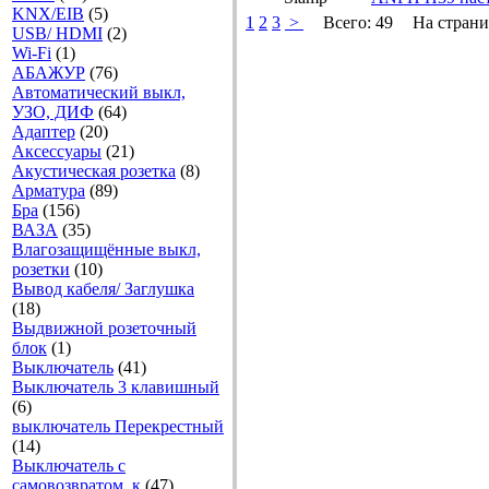
KNX/EIB
(5)
1
2
3
>
Всего:
49
На страни
USB/ HDMI
(2)
Wi-Fi
(1)
АБАЖУР
(76)
Автоматический выкл,
УЗО, ДИФ
(64)
Адаптер
(20)
Аксесcуары
(21)
Акустическая розетка
(8)
Арматура
(89)
Бра
(156)
ВАЗА
(35)
Влагозащищённые выкл,
розетки
(10)
Вывод кабеля/ Заглушка
(18)
Выдвижной розеточный
блок
(1)
Выключатель
(41)
Выключатель 3 клавишный
(6)
выключатель Перекрестный
(14)
Выключатель с
самовозвратом, к
(47)