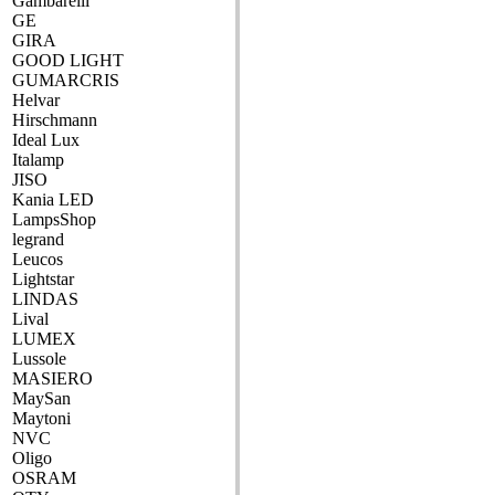
Gambarelli
GE
GIRA
GOOD LIGHT
GUMARCRIS
Helvar
Hirschmann
Ideal Lux
Italamp
JISO
Kania LED
LampsShop
legrand
Leucos
Lightstar
LINDAS
Lival
LUMEX
Lussole
MASIERO
MaySan
Maytoni
NVC
Oligo
OSRAM