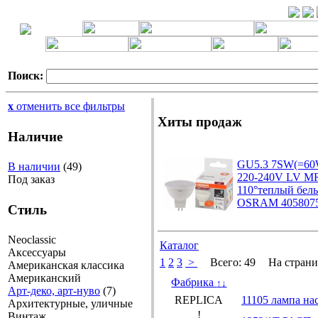
Поиск:
x
отменить все фильтры
Хиты продаж
Наличие
GU5.3 7SW(=60
В наличии
(49)
220-240V LV M
Под заказ
110°теплый бел
OSRAM 4058075
Стиль
Neoclassic
Каталог
Аксессуары
1
2
3
>
Всего:
49
На страни
Американская классика
Американский
Фабрика
↑
↓
Арт-деко, арт-нуво
(7)
REPLICA
11105 лампа нас
Архитектурные, уличные
!
Винтаж