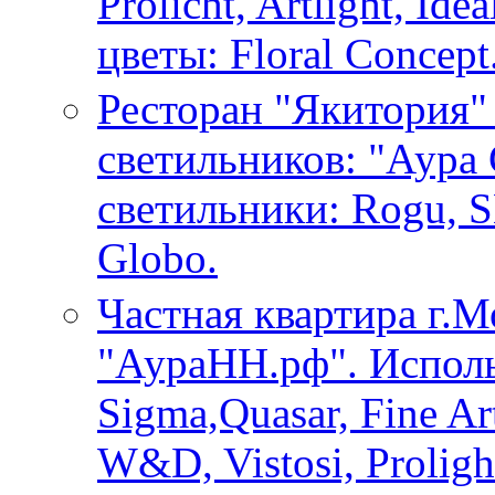
Prolicht, Artlight, Id
цветы: Floral Concept
Ресторан "Якитория"
светильников: "Аура
светильники: Rogu, SL
Globo.
Частная квартира г.М
"АураНН.рф". Испол
Sigma,Quasar, Fine Ar
W&D, Vistosi, Proligh