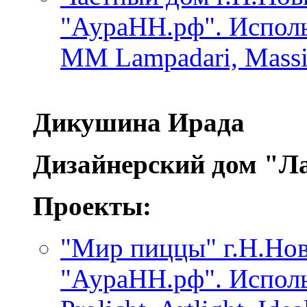
"АураНН.рф". Использ
MM Lampadari, Massi
Дикушина Ирада
Дизайнерский дом "Л
Проекты:
"Мир пиццы" г.Н.Нов
"АураНН.рф". Исполь